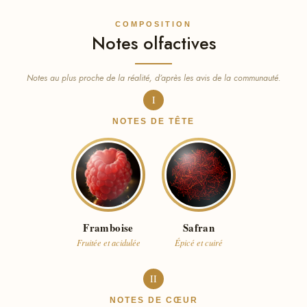
COMPOSITION
Notes olfactives
Notes au plus proche de la réalité, d’après les avis de la communauté.
I
NOTES DE TÊTE
Framboise
Safran
Fruitée et acidulée
Épicé et cuiré
II
NOTES DE CŒUR