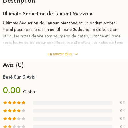
Description
Ultimate Seduction
de
Laurent Mazzone
Ultimate Seduction
de
Laurent Mazzone
est un parfum Ambre
Floral pour homme et femme.
Ultimate Seduction
a été lancé en
2014. Les notes de tête sont Bourgeon de cassis, Orange et Poivre
rose; les notes de coeur sont Rose, Violette et Iris; les notes de fond
sont Praliné, Patchouli, Ambre, Bois blonds et Cèdre.
En savoir plus
riha.ma Description
Avis (0)
Parfum
au
meilleurs
prix
chez
RIHA
la parfumerie en ligne en
Basé Sur 0 Avis
MAROC , le nouveau parfum d’un homme pleinement accompli.
Capable de surmonter tous les challenges, il ne prend jamais rien
0.00
Global
pour acquis et continue obstinément de suivre le chemin qu’il s’est
tracé. Son credo : aller toujours plus loin.
0%
0%
S’il a souvent été qualifié de non conventionnel ou d’agitateur d’idée,
Ultimate Seduction
de
Laurent Mazzone
reste un des plus grands
0%
couturiers et une véritable référence en parfumerie.
0%