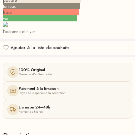
poudré
terreux
fruité
vert
l’automne et hiver
Ajouter à la liste de souhaits
Ajouté à la liste de souhaits
100% Original
Garantie d'authenticité
Paiement à la livraison
Payez en espèces à la réception
Livraison 24–48h
Partout au Maroc