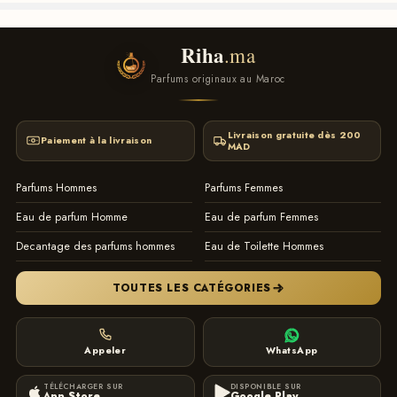
contact
Riha
.ma
instagram
Parfums originaux au Maroc
Livraison gratuite dès 200
Paiement à la livraison
MAD
Parfums Hommes
Parfums Femmes
Eau de parfum Homme
Eau de parfum Femmes
Decantage des parfums hommes
Eau de Toilette Hommes
TOUTES LES CATÉGORIES
Appeler
WhatsApp
TÉLÉCHARGER SUR
DISPONIBLE SUR
App Store
Google Play