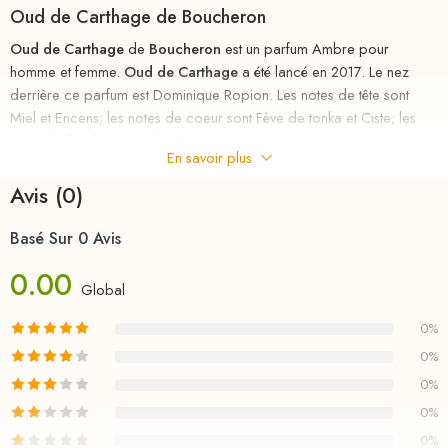
Oud de Carthage
de
Boucheron
Oud de Carthage
de
Boucheron
est un parfum Ambre pour
homme et femme.
Oud de Carthage
a été lancé en 2017. Le nez
derrière ce parfum est Dominique Ropion. Les notes de tête sont
Miel et Encens; les notes de coeur sont Fève de tonka et Ciste; les
notes de fond sont Oud et Cuir.
En savoir plus
riha.ma Description
Avis (0)
Parfum
au
meilleurs
prix
chez
RIHA
la parfumerie en ligne en
Basé Sur 0 Avis
MAROC , le nouveau parfum d’un homme pleinement accompli.
Capable de surmonter tous les challenges, il ne prend jamais rien
0.00
Global
pour acquis et continue obstinément de suivre le chemin qu’il s’est
tracé. Son credo : aller toujours plus loin.
0%
0%
S’il a souvent été qualifié de non conventionnel ou d’agitateur d’idée,
Oud de Carthage
de
Boucheron
reste un des plus grands
0%
couturiers et une véritable référence en parfumerie.
0%
0%