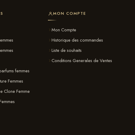
ES
MON COMPTE
s
Mon Compte
Femmes
Historique des commandes
 Femmes
Liste de souhaits
Conditions Generales de Ventes
parfums femmes
ature Femmes
ue Clone Femme
 Femmes