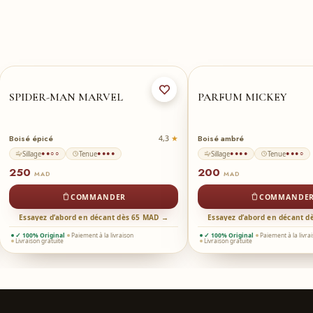
SPIDER-MAN MARVEL
PARFUM MICKEY
Boisé épicé
Boisé ambré
4,3
Sillage
Tenue
Sillage
Tenue
●●○○
●●●●
●●●●
●●●○
250
200
MAD
MAD
COMMANDER
COMMANDE
Essayez d’abord en décant dès 65 MAD →
Essayez d’abord en décant 
✓ 100% Original
Paiement à la livraison
✓ 100% Original
Paiement à la livra
Livraison gratuite
Livraison gratuite