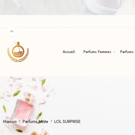
Riha | Vente de Parfum Original Au Maroc Pour Homme Et Femme Riha 
Accueil
Parfums Femmes
Parfums
Maison
Parfums Mixte
LOL SURPRISE