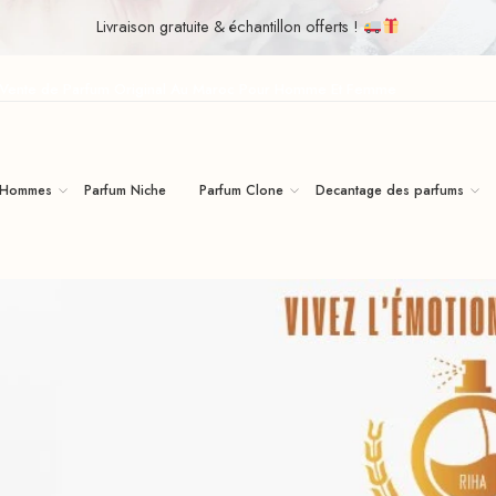
Livraison gratuite & échantillon offerts !
| Vente de Parfum Original Au Maroc Pour Homme Et Femme
 Hommes
Parfum Niche
Parfum Clone
Decantage des parfums