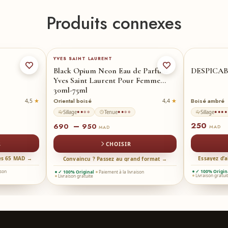
Produits connexes
75-ml
★
30-ml
YVES SAINT LAURENT
Black Opium Neon Eau de Parfum
DESPICAB
Yves Saint Laurent Pour Femme
30ml-75ml
Oriental boisé
Boisé ambré
4,5
4,4
Sillage
Tenue
Sillage
●●○○
●●○○
●●●●
250
–
690
950
MAD
MAD
R
CHOISIR
dès 65 MAD →
Essayez d’
Convaincu ? Passez au grand format →
ison
✓ 100% Origin
✓ 100% Original
Paiement à la livraison
Livraison gratui
Livraison gratuite