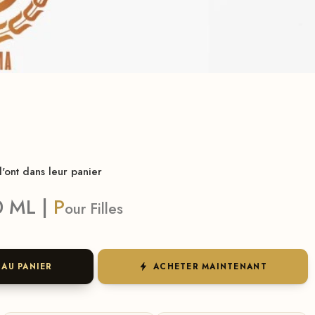
E
'ont dans leur panier
0 ML |
P
our
Filles
 AU PANIER
ACHETER MAINTENANT