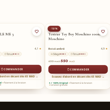
-15%
LE ME 3
Testeur Toy Boy Moschino 100ml –
Moschino
Boisé ambré
4,1
4,9
Tenue
Sillage
Tenue
●●○○
●●●○
●●●○
550
650
MAD
MAD
COMMANDER
COMMANDER
abord en décant dès 65 MAD →
Essayez d’abord en décant dès 65 MAD →
al
Paiement à la livraison
✓ 100% Original
Paiement à la livraison
te
Livraison gratuite