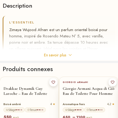
Description
L’ESSENTIEL
Zimaya Wujood Afnan est un parfum oriental boisé pour
homme, inspiré de Rosendo Mateu Nº 5, avec vanille,
poivre noir et ambre. Sa tenue dépasse 10 heures avec
un sillage puissant. Idéal pour les soirées et l’hiver,
disponible au Maroc avec livraison gratuite et paiement à
En savoir plus
la livraison.
Produits connexes
✦
Oriental boisé, vanille et ambre
100-ml
200-ml
★
50-ml
✦
Tenue 10h+, sillage puissant
GIORGIO ARMANI
✦
Paiement à la livraison au Maroc
Drakkae Dynamik Guy
Giorgio Armani Acqua di Giò
Laroche – Eau de Toilette
Eau de Toilette Pour Homme
✓ Livraison gratuite partout au Maroc
✓ Échantillon gratuit à la commande
Boisé ambré
Aromatique frais
4
4,2
Sillage
Tenue
Sillage
Tenue
●●○○
●●○○
●●●●
●●○○
550
–
650
1100
MAD
MAD