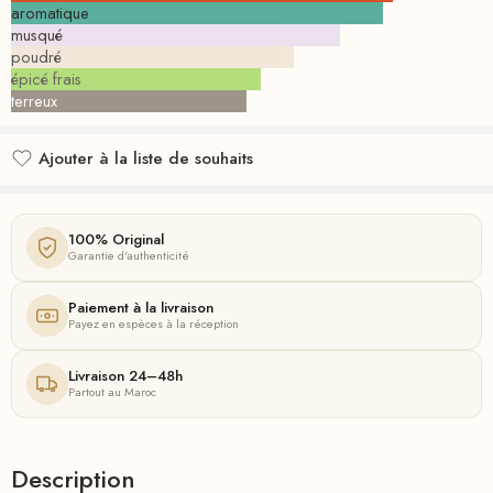
aromatique
musqué
poudré
épicé frais
terreux
Ajouter à la liste de souhaits
Ajouté à la liste de souhaits
100% Original
Garantie d'authenticité
Paiement à la livraison
Payez en espèces à la réception
Livraison 24–48h
Partout au Maroc
Description