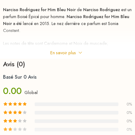
Narciso Rodriguez for Him Bleu Noir
de
Narciso Rodriguez
est un
parfum Boisé Épicé pour homme.
Narciso Rodriguez for Him Bleu
Noir
a été lancé en 2015. Le nez derrière ce parfum est Sonia
Constant.
Les notes de tête sont Cardamome et Noix de muscade;
En savoir plus
la note de coeur est Musc;
Avis (0)
les notes de fond sont Vétiver,
Basé Sur 0 Avis
Cèdre,
0.00
Global
Bois d’ébène et Ambre.
0%
riha.ma Description
0%
Parfum
au
meilleurs
prix
chez
RIHA
la parfumerie en ligne en
0%
MAROC , le nouveau parfum d’un homme pleinement accompli.
0%
Capable de surmonter tous les challenges, il ne prend jamais rien