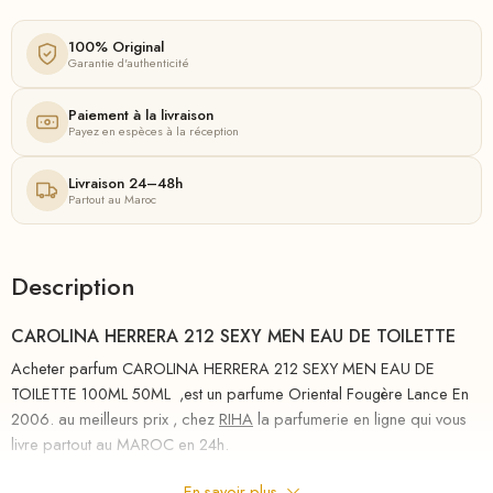
100% Original
Garantie d'authenticité
Paiement à la livraison
Payez en espèces à la réception
Livraison 24–48h
Partout au Maroc
Description
CAROLINA HERRERA 212 SEXY MEN EAU DE TOILETTE
Acheter parfum CAROLINA HERRERA 212 SEXY MEN EAU DE
TOILETTE 100ML 50ML ,est un parfume Oriental Fougère Lance En
2006. au meilleurs prix , chez
RIHA
la parfumerie en ligne qui vous
livre partout au MAROC en 24h.
212 Sexy Men est un parfum sensuel pour l’homme moderne. Son
En savoir plus