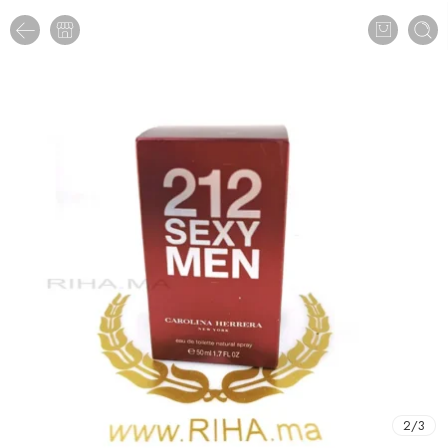
2
/
3