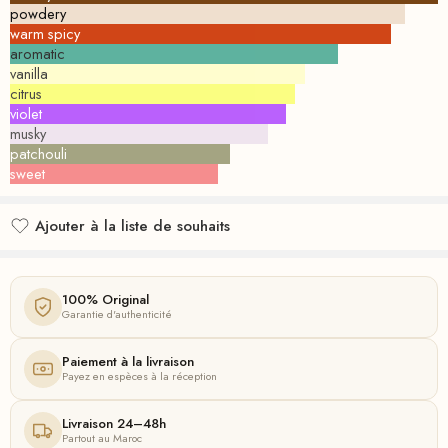
powdery
warm spicy
aromatic
vanilla
citrus
violet
musky
patchouli
sweet
Ajouter à la liste de souhaits
Ajouté à la liste de souhaits
100% Original
Garantie d'authenticité
Paiement à la livraison
Payez en espèces à la réception
Livraison 24–48h
Partout au Maroc