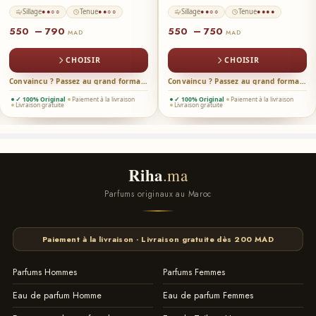
Sillage
Tenue
Sillage
Tenue
●●○○
●●○○
●●○○
●●●●
–
–
550
790
550
750
MAD
MAD
CHOISIR
CHOISIR
Convaincu ? Passez au grand format →
Convaincu ? Passez au grand format →
✓ 100% Original
Paiement à la livraison
✓ 100% Original
Paiement à la livraison
Livraison gratuite
Livraison gratuite
Riha
.ma
Parfums originaux au Maroc
Paiement à la livraison · Livraison gratuite dès 200 MAD
Parfums Hommes
Parfums Femmes
Eau de parfum Homme
Eau de parfum Femmes