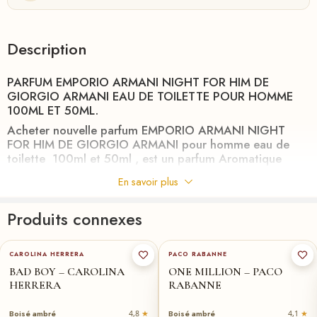
Description
PARFUM EMPORIO ARMANI NIGHT FOR HIM DE
GIORGIO ARMANI EAU DE TOILETTE POUR HOMME
100ML ET 50ML.
Acheter nouvelle parfum EMPORIO ARMANI NIGHT
FOR HIM DE GIORGIO ARMANI pour homme eau de
toilette 100ml et 50ml , est un parfum Aromatique
Fougère lancé en 2003 , au meilleurs prix chez
RIHA
la
En savoir plus
perfumerie en ligne qui vous livre partout au MAROC en
24h.
Produits connexes
Emporio Armani Night Him de Giorgio Armani pour
50-ml
100-ml
★
100-ml
★
50-ml
homme est un aromatique oriental virbrant, plein de
paradoxes. Réunissant les substances les plus nobles et
CAROLINA HERRERA
PACO RABANNE
les plus précieuses pour libérer une nouvelle tension
BAD BOY – CAROLINA
ONE MILLION – PACO
électrique , pour plus des parfums aromatique fougère
HERRERA
RABANNE
au meilleurs prix au maroc voir notre collection FAMILLE
/
FOUGÈRE.
Boisé ambré
Boisé ambré
4,8
4,1