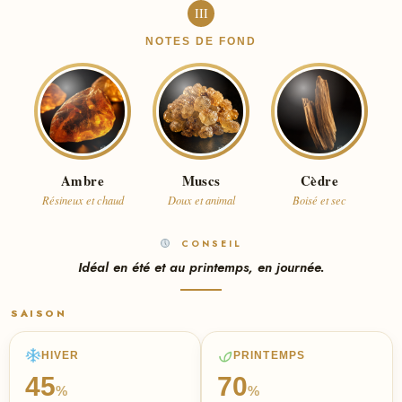
III
NOTES DE FOND
Ambre
Muscs
Cèdre
Résineux et chaud
Doux et animal
Boisé et sec
CONSEIL
Idéal en été et au printemps, en journée.
SAISON
HIVER
PRINTEMPS
45
70
%
%