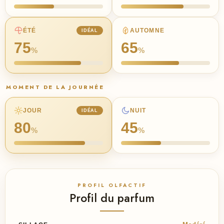
ÉTÉ
AUTOMNE
IDÉAL
75
65
%
%
MOMENT DE LA JOURNÉE
JOUR
NUIT
IDÉAL
80
45
%
%
PROFIL OLFACTIF
Profil du parfum