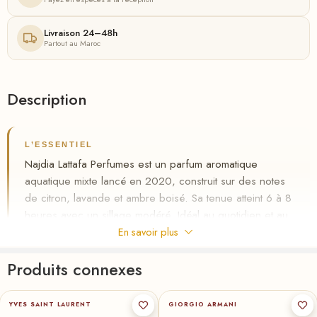
Livraison 24–48h
Partout au Maroc
Description
L’ESSENTIEL
Najdia Lattafa Perfumes est un parfum aromatique
aquatique mixte lancé en 2020, construit sur des notes
de citron, lavande et ambre boisé. Sa tenue atteint 6 à 8
heures avec un sillage modéré. Idéal au quotidien et au
printemps, il est disponible au Maroc chez Riha.ma.
En savoir plus
✦
Aromatique aquatique, citron lavande ambre
Produits connexes
✦
Tenue 6–8 h, sillage modéré
100-ml
★
60-ml
100-ml
200-ml
★
50-ml
✦
Paiement à la livraison au Maroc
YVES SAINT LAURENT
GIORGIO ARMANI