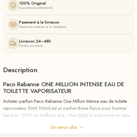
100% Original
Garantie d'authenticité
Paiement à la livraison
Payez en espèces à la réception
Livraison 24–48h
Partout au Maroc
Description
Paco Rabanne ONE MILLION INTENSE EAU DE
TOILETTE VAPORISATEUR
Acheter parfum Paco Rabanne One Million Intense eau de toilette
vaporisateur 50ml 100ml,est un parfum Boise Épice pour homme
lance en 2013. au meilleurs prix , chez
RIHA
la parfumerie en ligne
qui vous livre partout au MAROC en 24h
En savoir plus
Le nouvel parfum de Paco Rabanne, 1 Million Intense réunit tous les