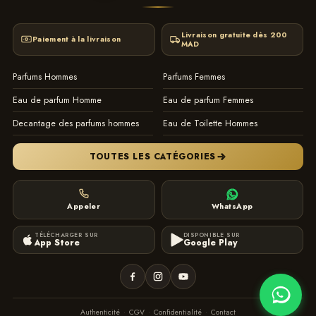
Livraison gratuite dès 200
Paiement à la livraison
MAD
Parfums Hommes
Parfums Femmes
Eau de parfum Homme
Eau de parfum Femmes
Decantage des parfums hommes
Eau de Toilette Hommes
TOUTES LES CATÉGORIES
Appeler
WhatsApp
TÉLÉCHARGER SUR
DISPONIBLE SUR
App Store
Google Play
Authenticité
·
CGV
·
Confidentialité
·
Contact