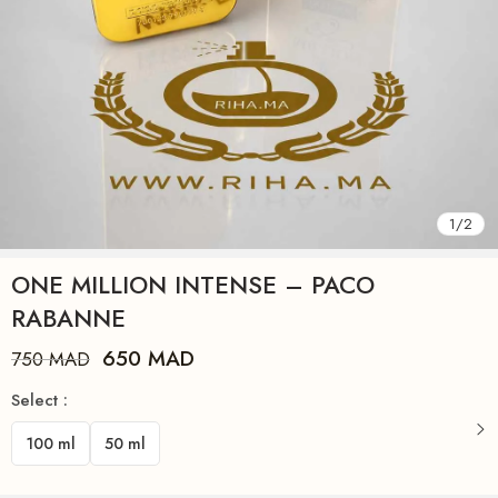
1
/
2
ONE MILLION INTENSE – PACO
RABANNE
650
MAD
750
MAD
Select :
100 ml
50 ml