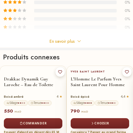
réglisse et de musc blanc , pour plus des parfums
0%
aromatique fougère au meilleuts prix au maroc voir
0%
notre collection FAMILLE /
FOUGÈRE.
0%
0%
En savoir plus
Commentaires
Produits connexes
Il n'y a pas encore de critiques.
60-ml
★
YVES SAINT LAURENT
Drakkae Dynamik Guy
L’Homme Le Parfum Yves
Laroche – Eau de Toilette
Saint Laurent Pour Homme
Boisé ambré
Boisé épicé
4
4,4
Sillage
Tenue
Sillage
Tenue
●●○○
●●○○
●●●●
●●●○
550
790
MAD
MAD
COMMANDER
CHOISIR
Essayez d’abord en décant dès 65 MAD →
Convaincu ? Passez au grand format →