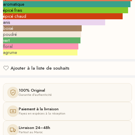
aromatique
épicé frais
épicé chaud
anis
boisé
poudré
vert
floral
agrume
Ajouter à la liste de souhaits
Ajouté à la liste de souhaits
100% Original
Garantie d'authenticité
Paiement à la livraison
Payez en espèces à la réception
Livraison 24–48h
Partout au Maroc