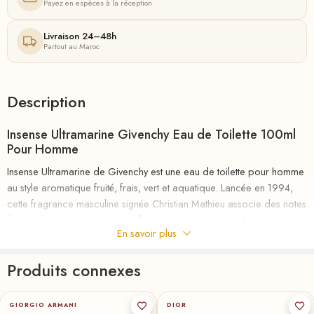
Payez en espèces à la réception
Livraison 24–48h
Partout au Maroc
Description
Insense Ultramarine Givenchy Eau de Toilette 100ml
Pour Homme
Insense Ultramarine de Givenchy est une eau de toilette pour homme
au style aromatique fruité, frais, vert et aquatique. Lancée en 1994,
cette fragrance masculine signée Christian Mathieu associe des notes
fruitées lumineuses à un cœur floral aromatique et une base boisée-
En savoir plus
tabac plus masculine.
Les notes de tête sont
Pastèque, Cassis, Bergamote et Férule
Produits connexes
gommeuse
.
100-ml
200-ml
★
50-ml
GIORGIO ARMANI
DIOR
Les notes de cœur sont
Iris, Magnolia, Menthe, Œillet, Muguet,