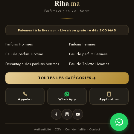
Riha
ne prend jamais rien pour acquis et continue obstinément de suivre
.ma
le chemin qu’il s’est tracé.
Parfums originaux au Maroc
aller toujours plus loin.Capable de surmonter tous les challenges. Il
ne prend jamais rien pour acquis et continue obstinément de suivre
Paiement à la livraison · Livraison gratuite dès 200 MAD
le chemin qu’il s’est tracé.
Parfums Hommes
Parfums Femmes
Eau de parfum Homme
Eau de parfum Femmes
contact
Decantage des parfums hommes
Eau de Toilette Hommes
instagram
TOUTES LES CATÉGORIES
Appeler
WhatsApp
Application
Authenticité
·
CGV
·
Confidentialité
·
Contact