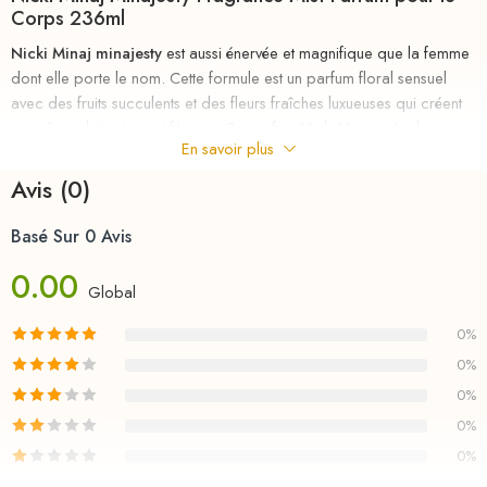
Corps 236ml
Nicki Minaj minajesty
est aussi énervée et magnifique que la femme
dont elle porte le nom. Cette formule est un parfum floral sensuel
avec des fruits succulents et des fleurs fraîches luxueuses qui créent
un arôme distinctement féminin. Ce parfum Nicki Minaj a également
En savoir plus
des notes de vanille crémeuse et de musc pur pour ajouter une
finition séduisante. Cela rend le parfum vraiment inoubliable et idéal
Avis (0)
pour la femme qui aime capter l’attention et le cœur de tout le
monde.
Basé Sur 0 Avis
riha.ma Description
0.00
Global
Parfum
au
meilleurs
prix
chez
RIHA
la parfumerie en ligne en
0%
MAROC , le nouveau parfum d’une femme pleinement accompli.
0%
Capable de surmonter tous les challenges, il ne prend jamais rien
pour acquis et continue obstinément de suivre le chemin qu’il s’est
0%
tracé. Son credo : aller toujours plus loin.
0%
0%
S’il a souvent été qualifié de non conventionnel ou d’agitateur d’idée,