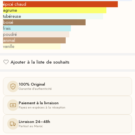
épicé chaud
agrume
tubéreuse
boisé
frais
poudré
animal
vanille
Ajouter à la liste de souhaits
Ajouté à la liste de souhaits
100% Original
Garantie d'authenticité
Paiement à la livraison
Payez en espèces à la réception
Livraison 24–48h
Partout au Maroc