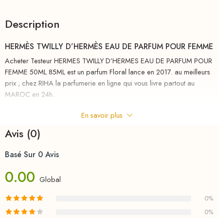
Description
HERMÈS TWILLY D’HERMÈS EAU DE PARFUM POUR FEMME
Acheter Testeur HERMES TWILLY D’HERMES EAU DE PARFUM POUR
FEMME 50ML 85ML est un parfum Floral lance en 2017. au meilleurs
prix , chez RIHA la parfumerie en ligne qui vous livre partout au
MAROC en 24h.
Parfum des filles Hermès, Twilly d’Hermès est un parfum audacieux
En savoir plus
tissé de gingembre et de tubéreuse sensuelle. Eau de parfum florale,
Avis (0)
épicée et orientale. « C’est avec les jeunes femmes à l’esprit, en
observant leur vie, que j’ai créé Twilly d’Hermès. Libres, audacieuses,
Basé Sur 0 Avis
connectées, espiègles et irrévérencieuses, elles renversent les
attentes, nagent à contre-courant, imposent leur propre rythme,
0.00
Global
inventent un tout nouveau tempo. » – Christine Nagel C’est dans cet
esprit que Christine Nagel a composé Twilly d’Hermès. Le
0%
gingembre, la tubéreuse et le bois de santal prennent une nouvelle
0%
tournure. Combinés différemment, ils deviennent une épice brûlante,