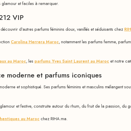
 glamour et faciles à remarquer.
 212 VIP
découvrir d’autres parfums féminins doux, vanillés et séduisants chez
RI
lection
Carolina Herrera Maroc
, notamment les parfums femme, parfum
aux au Maroc
, les
parfums Yves Saint Laurent au Maroc
et notre ca
ce moderne et parfums iconiques
oderne et sophistiqué. Ses parfums féminins et masculins mélangent souve
amour et festive, construite autour du rhum, du fruit de la passion, du ga
thentiques au Maroc
chez RIHA.ma.