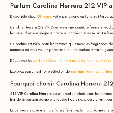
Parfum Carolina Herrera 212 VIP 
Disponible chez
RIHA.ma
, votre parfumerie en ligne au Maroc s
Carolina Herrera 212 VIP s’ouvre sur une signature festive et addic
féminine, douce et élégante grâce au gardénia et au musc. En fond,
Ce parfum est idéal pour les femmes qui aiment les fragrances douc
moments où vous voulez porter une eau de parfum féminine glamo
Découvrez les
parfums Carolina Herrera originaux au Maroc
Explorez également notre sélection de
parfums femmes authen
Pourquoi choisir Carolina Herrera 21
212 VIP Carolina Herrera
est un excellent choix pour les femmes 
fruit de la passion donne une touche tropicale, juteuse et lumineus
Le gardénia ajoute une note florale féminine, le musc donne une se