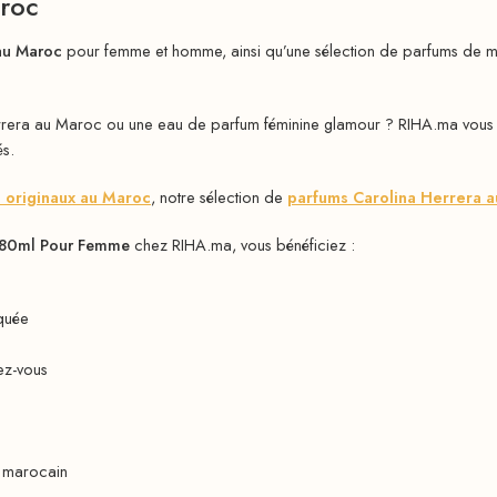
aroc
au Maroc
pour femme et homme, ainsi qu’une sélection de parfums de m
rrera au Maroc ou une eau de parfum féminine glamour ? RIHA.ma vous
és.
 originaux au Maroc
, notre sélection de
parfums Carolina Herrera 
m 80ml Pour Femme
chez RIHA.ma, vous bénéficiez :
squée
dez-vous
é marocain