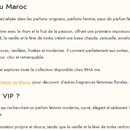
au Maroc
pécialisée dans les parfums originaux, parfums femme, eaux de parfum fé
tive avec le rhum et le fruit de la passion, offrant une première impress
 la vanille et la fève de tonka créent une base chaude, sensuelle, envelo
es, vanillées, fruitées et modernes. Il convient parfaitement aux sorties
ur, chic et remarquable.
et explorez toute la collection disponible chez RIHA.ma.
tiques au Maroc
pour découvrir d’autres fragrances féminines florales,
2 VIP ?
qui recherchent un parfum féminin moderne, sucré, élégant et séduisant. L
e.
nsation propre et douce, tandis que la vanille et la fève de tonka renfor