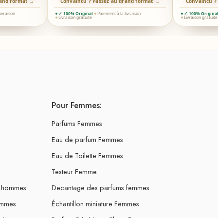
rand format →
Convaincu ? Passez au grand format →
Convaincu ?
livraison
✓ 100% Original
Paiement à la livraison
✓ 100% Origina
Livraison gratuite
Livraison gratuite
Pour Femmes:
Parfums Femmes
Eau de parfum Femmes
Eau de Toilette Femmes
Testeur Femme
s hommes
Decantage des parfums femmes
ommes
Échantillon miniature Femmes