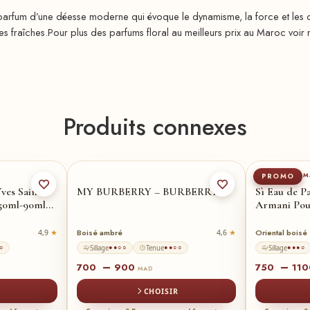
rfum d’une déesse moderne qui évoque le dynamisme, la force et les c
ales fraîches.Pour plus des parfums floral au meilleurs prix au Maroc voir
Produits connexes
-ml
90ml
★
50-ml
100-ml
GIORGIO ARM
PROMO
ves Saint
MY BURBERRY – BURBERRY
Sì Eau de P
50ml-90ml
Armani Po
Boisé ambré
Oriental boisé
4,9
4,6
Sillage
Tenue
Sillage
○
●●○○
●●○○
●●●○
–
–
700
900
750
11
MAD
CHOISIR