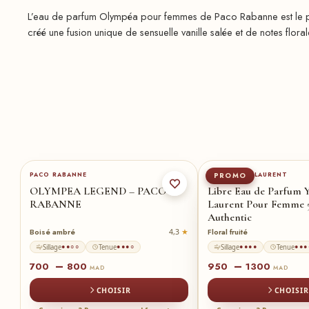
L’eau de parfum Olympéa pour femmes de Paco Rabanne est le pa
créé une fusion unique de sensuelle vanille salée et de notes flor
80-ml
★
50-ml
90ml
★
50
PACO RABANNE
YVES SAINT LAURENT
PROMO
OLYMPEA LEGEND – PACO
Libre Eau de Parfum Y
RABANNE
Laurent Pour Femme 
Authentic
Boisé ambré
Floral fruité
3
4,3
Sillage
Tenue
Sillage
Tenue
●●○○
●●●○
●●●●
●●●
–
–
700
800
950
1300
MAD
MAD
CHOISIR
CHOISIR