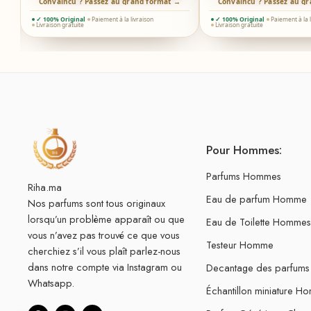
→
Convaincu ? Passez au grand format →
Convaincu ? Passez au g
✓ 100% Original
Paiement à la livraison
✓ 100% Original
Paiement à la 
Livraison gratuite
Livraison gratuite
Pour Hommes:
Parfums Hommes
Riha.ma
Eau de parfum Homme
Nos parfums sont tous originaux
lorsqu’un problème apparaît ou que
Eau de Toilette Hommes
vous n’avez pas trouvé ce que vous
Testeur Homme
cherchiez s’il vous plaît parlez-nous
dans notre compte via Instagram ou
Decantage des parfum
Whatsapp.
Échantillon miniature H