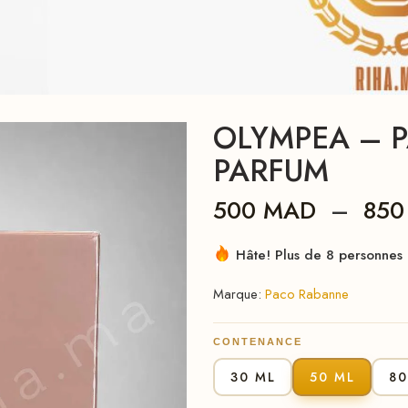
OLYMPEA – 
PARFUM
500
MAD
–
85
Hâte! Plus de 8 personnes l
Marque:
Paco Rabanne
CONTENANCE
30 ML
50 ML
80