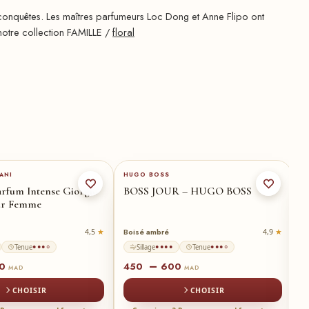
onquêtes. Les maîtres parfumeurs Loc Dong et Anne Flipo ont
 notre collection FAMILLE /
floral
★
50-ml
30-ml
50-ml
75-ml
★
ANI
HUGO BOSS
M
arfum Intense Giorgio
BOSS JOUR – HUGO BOSS
R
ur Femme
P
Boisé ambré
Fl
4,5
4,9
Tenue
Sillage
Tenue
●●●○
●●●●
●●●○
–
00
450
600
1
MAD
MAD
CHOISIR
CHOISIR