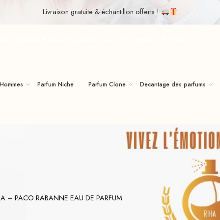
Livraison gratuite & échantillon offerts !
iha | Vente de Parfum Original Au Maroc Pour Homme Et Femme
 Hommes
Parfum Niche
Parfum Clone
Decantage des parfums
A – PACO RABANNE EAU DE PARFUM