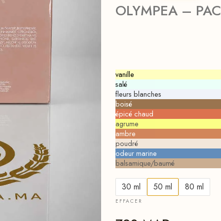
OLYMPEA – PA
vanille
salé
fleurs blanches
boisé
épicé chaud
agrume
ambre
poudré
odeur marine
balsamique/baumé
30 ml
50 ml
80 ml
EFFACER