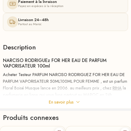
Paiement à la livraison
Payez en espèces à la réception
Livraison 24–48h
Partout au Maroc
Description
NARCISO RODRIGUEz FOR HER EAU DE PARFUM
VAPORISATEUR 100ml
Acheter Testeur PARFUM NARCISO RODRIGUEZ FOR HER EAU DE
PARFUM VAPORISATEUR 50ML100ML POUR FEMME , est un parfum
Floral Boisé Musque lance en 2006. au meilleurs prix , chez
RIHA
la
parfumerie en ligne qui vous livre partout au MAROC en 24h.
En savoir plus
Narciso Rodríguez For Her est un parfum moderne et sensuel, pour
les femmes qui réussissent, Narciso Rodríguez For Her est un parfum
Produits connexes
hypnotisant dans lequel les notes enveloppent le corps de la femme,
90ml
★
50-ml
200-ml
★
100-ml
sans perdre la féminité. Cette fragrance associe un bouquet floral