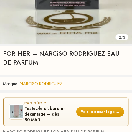
2
/
3
FOR HER – NARCiSO RODRIGUEZ EAU
DE PARFUM
Marque:
NARCISO RODRIGUEZ
PAS SÛR ?
Testez-le d'abord en
Voir le décantage →
décantage — dès
80 MAD
NARCISO RODRIGUEZ FOR HER EAU DE PARFUM