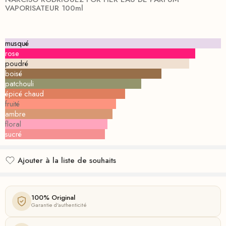
VAPORISATEUR 100ml
musqué
rose
poudré
boisé
patchouli
épicé chaud
fruité
ambre
floral
sucré
Ajouter à la liste de souhaits
Ajouté à la liste de souhaits
100% Original
Garantie d'authenticité