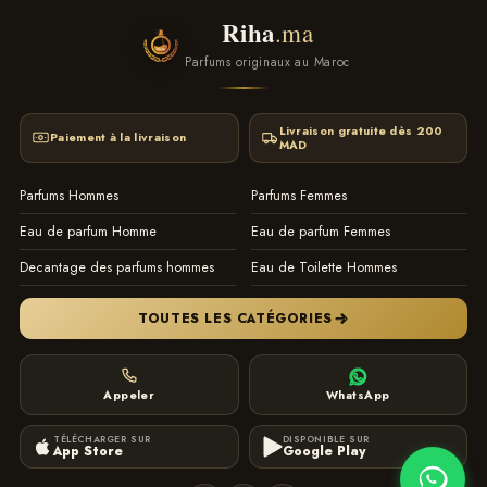
Randa Hammami, Delphine Jelk, Christophe Raynaud, Frank Voelkl,
Riha
.ma
Aurelien Guichard, Marie Salamagne, Karine Dubreuil, Maurice
Roucel, Sonia Constant, Francis Kurkdjian, Christine Nagel, , Daniela
Parfums originaux au Maroc
(Roche) Andrier, Annick Menardo, Olivier Polge, Beatrice Piquet et
Pierre-Francois-Pascal Guerlain.
Livraison gratuite dès 200
Pour plus des parfums Testeur voir notre
Paiement à la livraison
MAD
collection
Testeur
Parfums Hommes
Parfums Femmes
logiciel de gestion de stock Maroc by ITTONE.MA
Eau de parfum Homme
Eau de parfum Femmes
Decantage des parfums hommes
Eau de Toilette Hommes
TOUTES LES CATÉGORIES
Appeler
WhatsApp
TÉLÉCHARGER SUR
DISPONIBLE SUR
App Store
Google Play