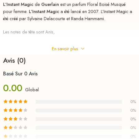
L’Instant Magic
de
Guerlain
est un parfum Floral Boisé Musqué
pour femme.
L’Instant Magic
a été lancé en 2007. L’Instant Magic a
été créé par Sylvaine Delacourte et Randa Hammami.
Les notes de tête sont Anis,
Bergamote et Citron;
En savoir plus
les notes de coeur sont Violette,
Avis (0)
Mimosa,
Basé Sur 0 Avis
0.00
Rose,
Global
Freesia et Œillet;
0%
0%
les notes de fond sont Iris,
0%
Amande,
0%
0%
Vanille,