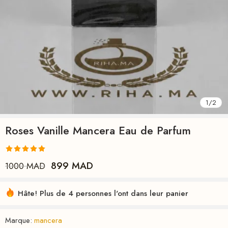
1
/
2
Roses Vanille Mancera Eau de Parfum
Noté
2
5.00
899
MAD
1000
MAD
sur 5 basé
sur
notations
Hâte! Plus de 4 personnes l'ont dans leur panier
client
Marque:
mancera