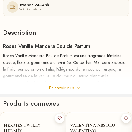
Livraison 24–48h
Partout au Maroc
Description
Roses Vanille Mancera Eau de Parfum
Roses Vanille Mancera Eau de Parfum est une fragrance féminine
douce, florale, gourmande et vanillée. Ce parfum Mancera associe
la fraîcheur du citron d’Italie, l’élégance de la rose de Turquie, la
gourmandise de la vanille, la douceur du musc blanc et la
profondeur du cèdre dans une composition sensuelle, féminine et
En savoir plus
longue tenue.
Produits connexes
Les notes de tête sont
Citron d’Italie
.
85-ml
★
50-ml
50-ml
★
Les notes de cœur sont
Rose de Turquie
.
HERMÈS TWILLY –
VALENTINA ABSOLU –
Les notes de fond sont
Vanille, Musc blanc et Cèdre
.
HERMÈS
VALENTINO