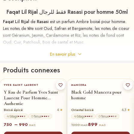
Faqat Lil Rijal فقط للرجال Rasasi pour homme 50ml
Faqat Lil Rijal
de
Rasasi
est un parfum Ambre boisé pour homme.
Les notes de tête sont Oud, Safran et Bergamote; les notes de coeur
sont Géranium, Jasmin, Cardamome et Riz; les notes de fond sont
Oud, Cuir, Patchouli, Bois de santal et Musc.
Faqat Lil Rijal فقط للرجال Rasasi Eau de Parfum 50ml
En savoir plus
Pour Homme
Produits connexes
Faqat Lil Rijal فقط للرجال Rasasi Eau de Parfum 50ml Pour Homme
60-ml
100-ml
★
est une fragrance masculine orientale, boisée, oudée, épicée, cuirée
et élégante. Ce parfum Rasasi propose une signature profonde et
YVES SAINT LAURENT
MANCERA
raffinée autour du oud, du safran, de la bergamote, du géranium, du
Y Eau de Parfum Yves Saint
Black Gold Mancera pour
jasmin, de la cardamome, du riz, du cuir, du patchouli, du bois de
Laurent Pour Homme
homme
Authentic
santal et du musc.
Boisé épicé
Oriental boisé
4
4,3
Les notes de tête sont
Oud, Safran et Bergamote
.
Sillage
Tenue
Sillage
Tenue
●●●○
●●●○
●●●○
●●○○
899
–
750
990
1000
MAD
MAD
MAD
Les notes de cœur sont
Géranium, Jasmin, Cardamome et Riz
.