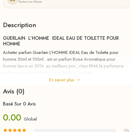
Partout au Maroc
Description
GUERLAIN L’HOMME IDEAL EAU DE TOILETTE POUR
HOMME
Acheter parfum Guerlain L’HOMME IDEAL Eau de Toilette pour
homme 50ml et 100ml . est un parfum Boise Aromatique pour
homme lance en 2014. au meilleurs prix , chez RIHA la parfumerie
en ligne qui vous livre partout au MAROC en 24h
En savoir plus
L’Homme idéal est un mythe. Son parfum, une réalité. Guerlain décode
Avis (0)
les aspirations des hommes et crée pour eux un concentré d’idéal.
Le parfum idéal ? Intelligent, beau et fort. Trois qualificatifs, trois
Basé Sur 0 Avis
accords pour ce parfum frais boisé qui va révéler tout votre potentiel.
0.00
Pyramide olfactive Notes de tête : agrumes, romarin, fleur d’oranger,
Global
orange amèreNotes de cœur : amande, fève tonkaNotes de fond : cuir,
0%
cèdre, vétiver .
Pour plus des parfums Aromatique au meilleurs prix