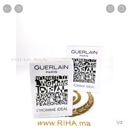
1
/
2