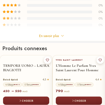
au Maroc voir notre collection FAMILLE /
Aromatique
0%
0%
0%
0%
En savoir plus
Commentaires
Produits connexes
Il n'y a pas encore de critiques.
100-ml
★
50-ml
60-ml
★
YVES SAINT LAURENT
TEMPORE UOMO – LAURA
L’Homme Le Parfum Yves
BIAGIOTTI
Saint Laurent Pour Homme
Boisé épicé
Boisé épicé
4,5
4,4
Sillage
Tenue
Sillage
Tenue
●●○○
●●●●
●●●●
●●●○
790
–
450
550
MAD
MAD
CHOISIR
CHOISIR