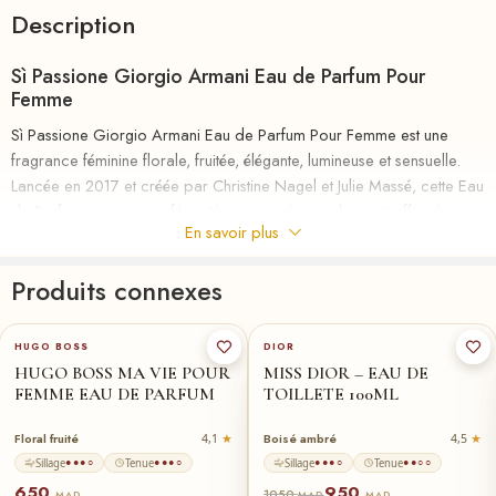
Description
Sì Passione Giorgio Armani Eau de Parfum Pour
Femme
Sì Passione Giorgio Armani Eau de Parfum Pour Femme est une
fragrance féminine florale, fruitée, élégante, lumineuse et sensuelle.
Lancée en 2017 et créée par Christine Nagel et Julie Massé, cette Eau
de Parfum incarne une féminité passionnée, moderne et affirmée,
En savoir plus
avec une signature autour de la poire, du cassis, du poivre rose, de
la rose, du jasmin, de la vanille, du cèdre, du patchouli et de
Produits connexes
l’Amberwood.
75-ml
★
Les notes de tête sont
Poire, Cassis, Poivre rose et Pamplemousse
.
HUGO BOSS
DIOR
HUGO BOSS MA VIE POUR
MISS DIOR – EAU DE
Les notes de cœur sont
Ananas, Rose, Jasmin et Héliotrope
.
FEMME EAU DE PARFUM
TOILLETE 100ML
Les notes de fond sont
Vanille, Cèdre, Patchouli et Amberwood
.
Floral fruité
Boisé ambré
4,1
4,5
Sillage
Tenue
Sillage
Tenue
●●●○
●●●○
●●●○
●●○○
Parfum Sì Passione Giorgio Armani au Maroc
650
950
1050
MAD
MAD
MAD