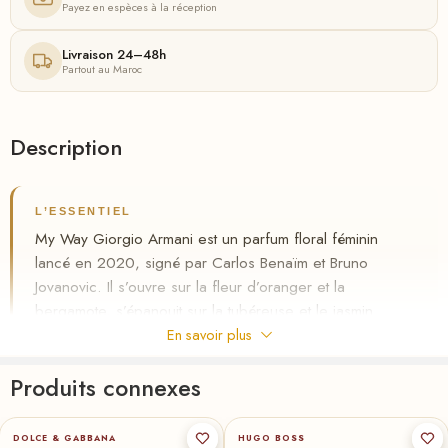
Payez en espèces à la réception
Livraison 24–48h
Partout au Maroc
Description
L’ESSENTIEL
My Way Giorgio Armani est un parfum floral féminin
lancé en 2020, signé par Carlos Benaïm et Bruno
Jovanovic. Il s’ouvre sur la fleur d’oranger et la
bergamote, s’épanouit sur la tubéreuse et le jasmin
d’Inde, puis se pose sur une vanille de Madagascar et
En savoir plus
un cèdre doux. Tenue de 7 à 9 heures. Disponible au
Produits connexes
Maroc chez Riha.ma, avec livraison gratuite et paiement
50-ml
100-ml
★
75-ml
★
50-ml
30-ml
à la livraison.
✦
DOLCE & GABBANA
HUGO BOSS
Floral blanc vanillé, tenue 7–9 h