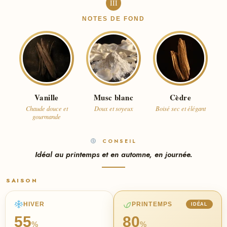
III
NOTES DE FOND
Vanille
Musc blanc
Cèdre
Chaude douce et
Doux et soyeux
Boisé sec et élégant
gourmande
CONSEIL
Idéal au printemps et en automne, en journée.
SAISON
HIVER
PRINTEMPS
IDÉAL
55
80
%
%