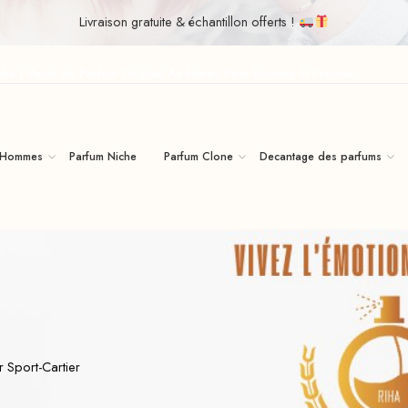
Livraison gratuite & échantillon offerts !
iha | Vente de Parfum Original Au Maroc Pour Homme Et Femme
 Hommes
Parfum Niche
Parfum Clone
Decantage des parfums
 Sport-Cartier