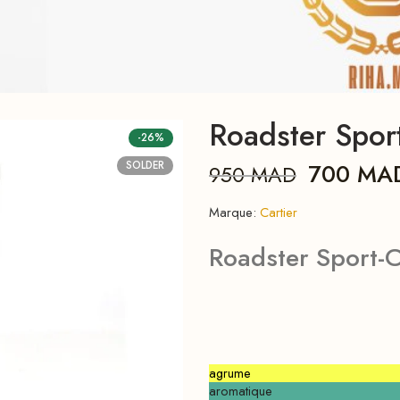
Roadster Sport
-26%
700
MA
SOLDER
950
MAD
Marque:
Cartier
Roadster Sport-
agrume
aromatique