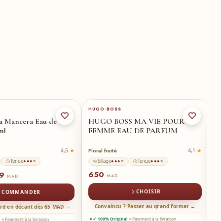
75-ml
★
HUGO BOSS
D
la Mancera Eau de
HUGO BOSS MA VIE POUR
L
ml
FEMME EAU DE PARFUM
G
Floral fruité
Ar
4,5
4,1
Tenue
Sillage
Tenue
●●●○
●●●○
●●●○
650
99
7
MAD
MAD
CHOISIR
COMMANDER
Convaincu ? Passez au grand format →
ord en décant dès 65 MAD →
✓ 100% Original
Paiement à la livraison
l
Paiement à la livraison