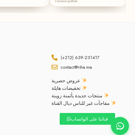
Livraison gratuite
(+212) 639-231417
contact@riha.ma
عروض حصرية
تخفيضات هايلة
منتجات جديدة بأثمنة زوينة
مفاجآت غير للناس ديال القناة
قناتنا على الواتساب