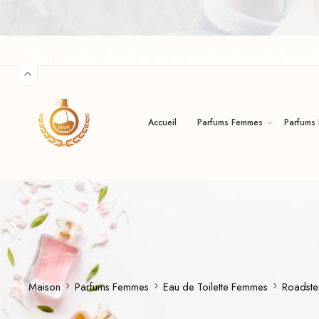
Riha | Vente de Parfum Original Au Maroc Pour Homme Et Femme R
Accueil
Parfums Femmes
Parfums
Maison
Parfums Femmes
Eau de Toilette Femmes
Roadster