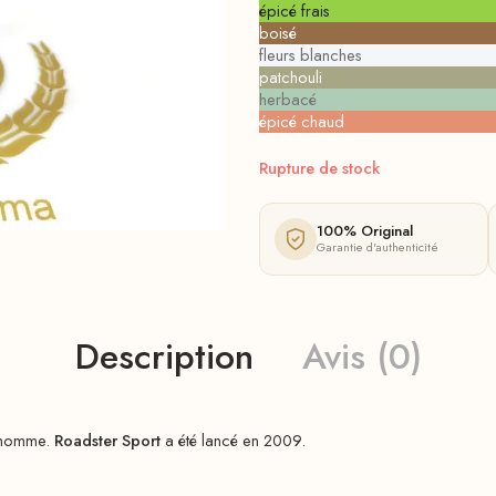
épicé frais
boisé
fleurs blanches
patchouli
herbacé
épicé chaud
Rupture de stock
100% Original
Garantie d'authenticité
Description
Avis (0)
r homme.
Roadster Sport
a été lancé en 2009.