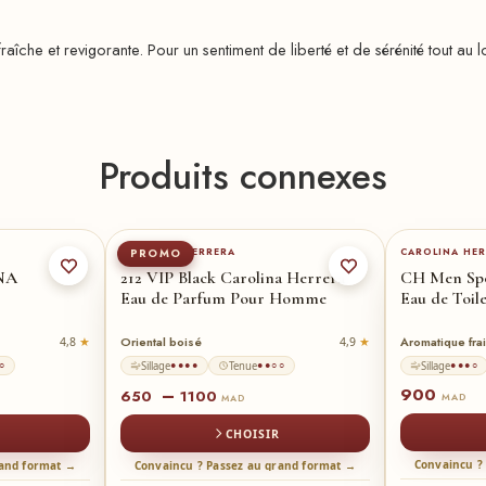
 fraîche et revigorante. Pour un sentiment de liberté et de sérénité tout 
Produits connexes
ml
★
100-ml
★
50-ml
CAROLINA HERRERA
CAROLINA HE
PROMO
NA
212 VIP Black Carolina Herrera
CH Men Spo
Eau de Parfum Pour Homme
Eau de Toi
Oriental boisé
Aromatique fra
4,8
4,9
Sillage
Tenue
Sillage
○
●●●●
●●○○
●●●○
900
–
650
1100
MAD
MAD
CHOISIR
Convaincu ?
rand format →
Convaincu ? Passez au grand format →