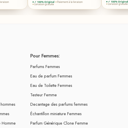
✓ 100% Origina
livraison
✓ 100% Original
Paiement à la livraison
Livraison gratuite
Livraison gratuite
Pour Femmes:
Parfums Femmes
Eau de parfum Femmes
Eau de Toilette Femmes
Testeur Femme
s hommes
Decantage des parfums femmes
ommes
Échantillon miniature Femmes
ne Homme
Parfum Générique Clone Femme