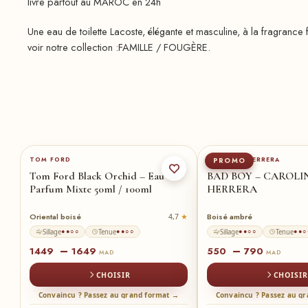
livre partout au MAROC en 24h
Une eau de toilette Lacoste, élégante et masculine, à la fragrance
voir notre collection :FAMILLE / FOUGÈRE.
150-ml
★
100-ml
50-ml
100-
TOM FORD
CAROLINA HERRERA
PROMO
N
Tom Ford Black Orchid – Eau de
BAD BOY – CAROLI
Parfum Mixte 50ml / 100ml
HERRERA
Oriental boisé
Boisé ambré
1
4,7
Sillage
Tenue
Sillage
Tenue
●●○○
●●○○
●●○○
●●○
–
–
1449
1649
550
790
MAD
MAD
CHOISIR
CHOISIR
→
Convaincu ? Passez au grand format →
Convaincu ? Passez au g