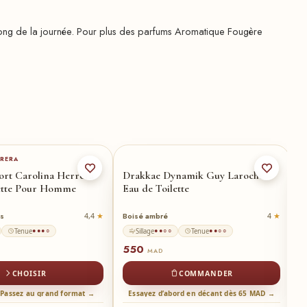
au long de la journée. Pour plus des parfums Aromatique Fougère
100-ml
★
RRERA
Y
rt Carolina Herrera
Drakkae Dynamik Guy Laroche –
Y
lette Pour Homme
Eau de Toilette
L
is
Boisé ambré
B
4,4
4
Tenue
Sillage
Tenue
●●●○
●●○○
●●○○
550
7
MAD
CHOISIR
COMMANDER
 Passez au grand format →
Essayez d’abord en décant dès 65 MAD →