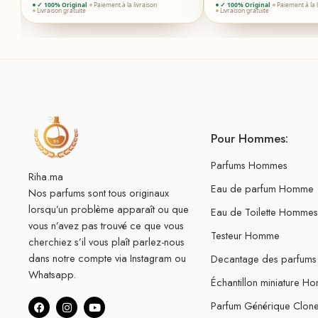
✓ 100% Original
Paiement à la livraison
✓ 100% Original
Paiement à la 
Livraison gratuite
Livraison gratuite
Pour Hommes:
Parfums Hommes
Riha.ma
Eau de parfum Homme
Nos parfums sont tous originaux
lorsqu’un problème apparaît ou que
Eau de Toilette Hommes
vous n’avez pas trouvé ce que vous
Testeur Homme
cherchiez s’il vous plaît parlez-nous
dans notre compte via Instagram ou
Decantage des parfum
Whatsapp.
Échantillon miniature H
Parfum Générique Clo