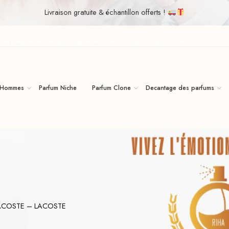
Livraison gratuite & échantillon offerts !
iha | Vente de Parfum Original Au Maroc Pour Homme Et Femme
 Hommes
Parfum Niche
Parfum Clone
Decantage des parfums
ACOSTE – LACOSTE