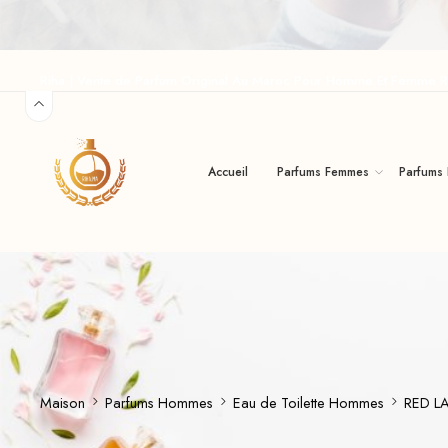
Riha | Vente de Parfum Original Au Maroc Pour Homme Et Femme R
Accueil
Parfums Femmes
Parfums
Maison
Parfums Hommes
Eau de Toilette Hommes
RED L