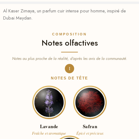
Al Kaser Zimaya, un parfum cuir intense pour homme, inspiré de
Dubai Meydan.
COMPOSITION
Notes olfactives
Notes au plus proche de la réalité, d’après les avis de la communauté.
I
NOTES DE TÊTE
Lavande
Safran
Fraîche et aromatique
Épicé et précieux