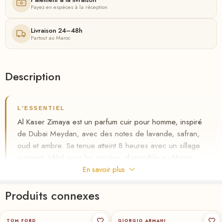
Payez en espèces à la réception
Livraison 24–48h
Partout au Maroc
Description
L’ESSENTIEL
Al Kaser Zimaya est un parfum cuir pour homme, inspiré
de Dubai Meydan, avec des notes de lavande, safran,
oud et ambre. Sa tenue atteint 8 heures avec un sillage
puissant. Idéal pour les soirées, disponible au Maroc
avec livraison gratuite et paiement à la livraison chez
En savoir plus
Riha.ma.
Produits connexes
✦
Cuir boisé, oud et safran
100-ml
★
100-ml
200-ml
★
50-ml
✦
Tenue 8h, sillage puissant
TOM FORD
GIORGIO ARMANI