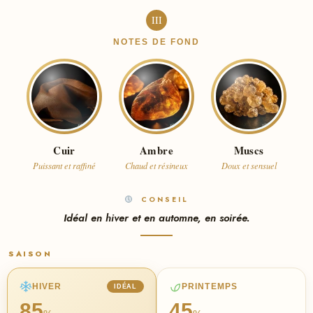
III
NOTES DE FOND
Cuir
Ambre
Muscs
Puissant et raffiné
Chaud et résineux
Doux et sensuel
CONSEIL
Idéal en hiver et en automne, en soirée.
SAISON
HIVER
PRINTEMPS
IDÉAL
85
45