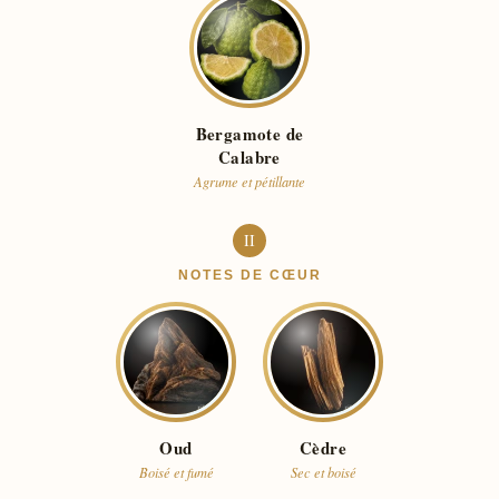
Bergamote de
Calabre
Agrume et pétillante
II
NOTES DE CŒUR
Oud
Cèdre
Boisé et fumé
Sec et boisé