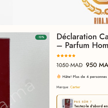
Déclaration Ca
-10%
– Parfum Hom
Noté
2
5.00
950
M
1050
MAD
sur 5 basé
sur
notations
Hâte! Plus de 4 personnes l
client
Marque:
Cartier
PAS SÛR ?
Testez-le d'abord 