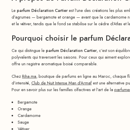
Le
parfum Déclaration Cartier
est l’une des créations les plus 
d’agrumes — bergamote et orange — avant que la cardamome ne vie
et le vétiver, tandis que le fond se stabilise sur le cèdre d’Atlas e
Pourquoi choisir le parfum Déclara
Ce qui distingue le
parfum Déclaration Cartier
, c’est son équilib
polyvalents qui traversent les saisons. Pour ceux qui aiment explo
offre un registre aromatique boisé comparable.
Chez
Riha.ma
, boutique de parfums en ligne au Maroc, chaque 
d’intensité,
Club de Nuit Intense Man d’Armaf
est une alternative 
Pour en savoir plus sur les familles olfactives et l’art de la
parfumer
Bergamote
Orange
Cardamome
Sauge
Vétiver