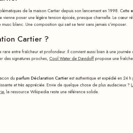
emblématiques de la maison Cartier depuis son lancement en 1998. Cette
e
nne poser une légère tension épicée, presque charnelle. Le cœur révèle
t le musc blanc. Une composition qui sait se tenir sans jamais s’imposer.
tion Cartier ?
re rare entre fraîcheur et profondeur. Il convient aussi bien à une journée
rer des signatures proches,
Cool Water de Davidoff
propose une fraîcheu
flacon du
parfum Déclaration Cartier
est authentique et expédié en 24 h
puissante et très appréciée. Envie de quelque chose de plus audacieux ?
U
ie
, la ressource Wikipedia reste une référence solide.