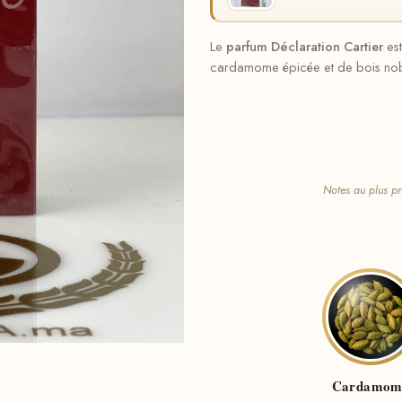
Le
parfum Déclaration Cartier
est
cardamome épicée et de bois nobl
Notes au plus pr
Cardamom