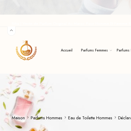
Riha | Vente de Parfum Original Au Maroc Pour Homme Et Femme R
Accueil
Parfums Femmes
Parfums
Maison
Parfums Hommes
Eau de Toilette Hommes
Déclar