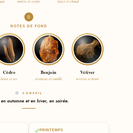
ique
amère et zestée
épicé et chaud
II
NOTES DE FOND
Cèdre
Benjoin
Vétiver
boisé et sec
résineux et vanillé
terreux et boisé
CONSEIL
 en automne et en hiver, en soirée.
PRINTEMPS