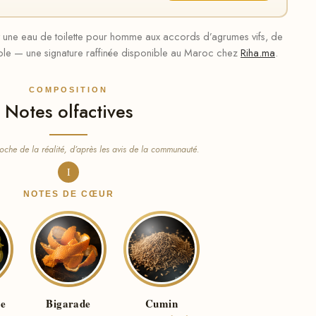
 une eau de toilette pour homme aux accords d’agrumes vifs, de
e — une signature raffinée disponible au Maroc chez
Riha.ma
.
COMPOSITION
Notes olfactives
oche de la réalité, d’après les avis de la communauté.
I
NOTES DE CŒUR
e
Bigarade
Cumin