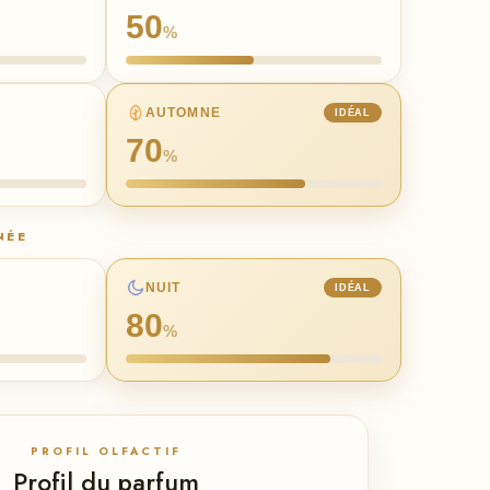
50
%
AUTOMNE
IDÉAL
70
%
NÉE
NUIT
IDÉAL
80
%
PROFIL OLFACTIF
Profil du parfum