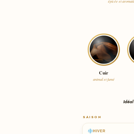
épicée et aromat
Cuir
animal et fumé
Idéal
SAISON
HIVER