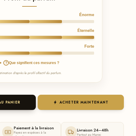
Énorme
Éternelle
Forte
?
Que signifient ces mesures ?
stimation d'après le profil olfactif du parfum.
AU PANIER
ACHETER MAINTENANT
Paiement à la livraison
Livraison 24–48h
Payez en espèces à la
Partout au Maroc