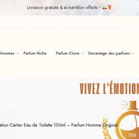
Livraison gratuite & échantillon offerts !
iha | Vente de Parfum Original Au Maroc Pour Homme Et Femme
 Hommes
Parfum Niche
Parfum Clone
Decantage des parfums
ation Cartier Eau de Toilette 100ml – Parfum Homme Original