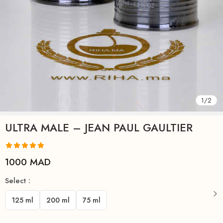
1
/
2
ULTRA MALE – JEAN PAUL GAULTIER
Noté
3
5.00
1000
MAD
sur 5 basé
Select :
sur
notations
client
125 ml
200 ml
75 ml