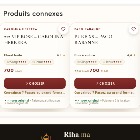
Commentaires
Produits connexes
Il n'y a pas encore de critiques.
50-ml
★
50-ml
★
CAROLINA HERRERA
PACO RABANNE
212 VIP ROSE – CAROLINA
PURE XS – PACO
HERRERA
RABANNE
Floral fruité
Boisé ambré
4,1
4,4
Sillage
Tenue
Sillage
Tenue
●●●○
●●●○
●●○○
●●○○
700
700
850
MAD
MAD
MAD
CHOISIR
CHOISIR
Convaincu ? Passez au grand format →
Convaincu ? Passez au grand format →
✓ 100% Original
Paiement à la livraison
✓ 100% Original
Paiement à la livraison
Livraison gratuite
Livraison gratuite
Riha
.ma