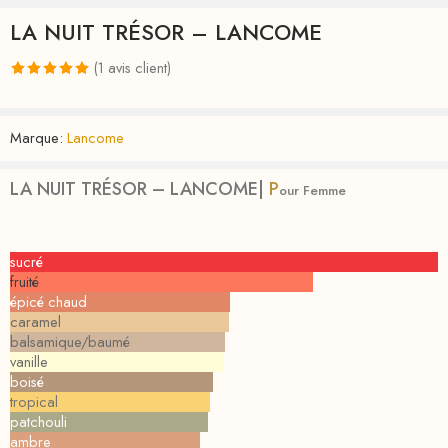
LA NUIT TRÉSOR – LANCOME
(
1
avis client)
Noté
1
5.00
sur 5 basé
Marque:
Lancome
sur
notation
client
LA NUIT TRÉSOR – LANCOME|
P
our Femme
sucré
fruité
épicé chaud
caramel
balsamique/baumé
vanille
boisé
tropical
patchouli
ambre