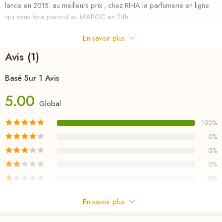
lance en 2015. au meilleurs prix , chez RIHA la parfumerie en ligne
qui vous livre partout au MAROC en 24h.
Un élixir sensuel et mystérieux au cœur envoûtant de Rose Noire
En savoir plus
érotisé d’une Orchidée de Vanille. Encapsulé dans son diamant noir,
Avis (1)
ce premier gourmand aphrodisiaque est l’expression d’une nuit
brûlante où s’étreignent ceux qui s’aiment d’un amour absolu. Pour
Basé Sur 1 Avis
plus des parfums Oriental Vanille voir notre collection :FAMILLE /
ORIENTAL.
5.00
Global
100%
0%
0%
0%
0%
En savoir plus
1 Critiques Pour
LA NUIT TRÉSOR – LANCOME