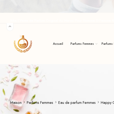
Riha | Vente de Parfum Original Au Maroc Pour Homme Et Femme R
Accueil
Parfums Femmes
Parfums
Maison
Parfums Femmes
Eau de parfum Femmes
Happy C