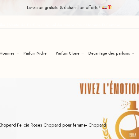
Livraison gratuite & échantillon offerts !
iha | Vente de Parfum Original Au Maroc Pour Homme Et Femme
 Hommes
Parfum Niche
Parfum Clone
Decantage des parfums
hopard Felicia Roses Chopard pour femme- Chopard