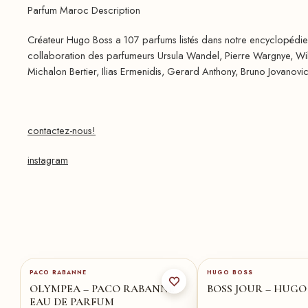
Parfum Maroc Description
Créateur Hugo Boss a 107 parfums listés dans notre encyclopédie o
collaboration des parfumeurs Ursula Wandel, Pierre Wargnye, Wil
Michalon Bertier, Ilias Ermenidis, Gerard Anthony, Bruno Jovanovic
contactez-nous!
instagram
80-ml
★
50-ml
30-ml
50-ml
75-m
PACO RABANNE
HUGO BOSS
OLYMPEA – PACO RABANNE
BOSS JOUR – HUGO
EAU DE PARFUM