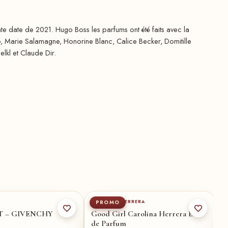
te date de 2021. Hugo Boss les parfums ont été faits avec la
, Marie Salamagne, Honorine Blanc, Calice Becker, Domitille
lkl et Claude Dir.
80-ml
35ml
50-ml
80-ml
★
50-ml
30-ml
CAROLINA HERRERA
G
PROMO
T – GIVENCHY
Good Girl Carolina Herrera Eau
L
de Parfum
d