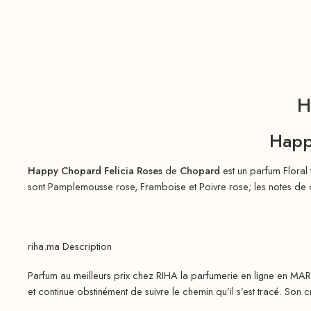
H
Happ
Happy Chopard Felicia Roses
de
Chopard
est un parfum Floral
sont Pamplemousse rose, Framboise et Poivre rose; les notes de 
riha.ma Description
Parfum au meilleurs prix chez RIHA la parfumerie en ligne en MA
et continue obstinément de suivre le chemin qu’il s’est tracé. Son cr