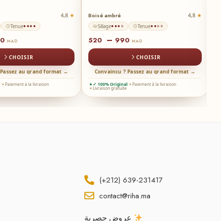
Boisé ambré
Or
4,8
4,8
Tenue
Sillage
Tenue
●●●●
●●●○
●●○○
–
80
520
990
8
MAD
MAD
CHOISIR
CHOISIR
 Passez au grand format →
Convaincu ? Passez au grand format →
l
Paiement à la livraison
✓ 100% Original
Paiement à la livraison
Livraison gratuite
(+212) 639-231417
contact@riha.ma
عروض حصرية