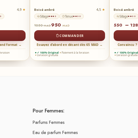
Boisé ambré
Boisé ambré
4,9
4,5
Sillage
Tenue
Sillage
○
●●●○
●●○○
●●○○
950
–
550
12
1050
MAD
MAD
COMMANDER
rand format →
Essayez d’abord en décant dès 65 MAD →
Convaincu ?
livraison
✓ 100% Original
Paiement à la livraison
✓ 100% Origina
Livraison gratuite
Livraison gratuite
Pour Femmes:
Parfums Femmes
Eau de parfum Femmes