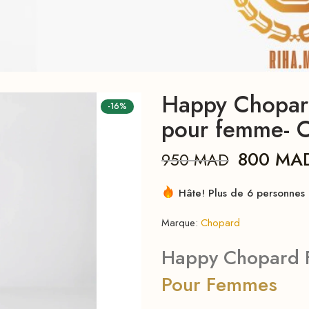
Happy Chopard
-16%
pour femme- 
800
MA
950
MAD
Hâte! Plus de 6 personnes l
Marque:
Chopard
Happy Chopard F
Pour Femmes