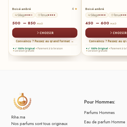
Boisé ambré
Boisé ambré
8
4
Sillage
Tenue
Sillage
Tenue
●●●○
●●●●
●●●●
●●●
–
–
500
850
450
600
MAD
MAD
CHOISIR
CHOISIR
 →
Convaincu ? Passez au grand format →
Convaincu ? Passez au g
✓ 100% Original
Paiement à la livraison
✓ 100% Original
Paiement à la 
Livraison gratuite
Livraison gratuite
Pour Hommes:
Parfums Hommes
Riha.ma
Eau de parfum Homme
Nos parfums sont tous originaux