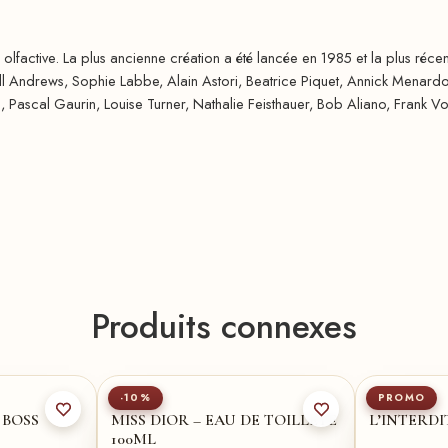
lfactive. La plus ancienne création a été lancée en 1985 et la plus récen
l Andrews, Sophie Labbe, Alain Astori, Beatrice Piquet, Annick Menardo
, Pascal Gaurin, Louise Turner, Nathalie Feisthauer, Bob Aliano, Frank Voe
Produits connexes
l
★
125ml
★
DIOR
GIVENCHY
-10%
PROMO
 BOSS
MISS DIOR – EAU DE TOILLETE
L’INTERDI
100ML