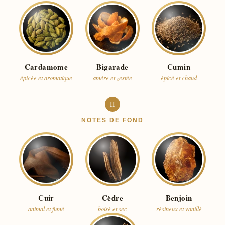
Cardamome
Bigarade
Cumin
épicée et aromatique
amère et zestée
épicé et chaud
II
NOTES DE FOND
Cuir
Cèdre
Benjoin
animal et fumé
boisé et sec
résineux et vanillé