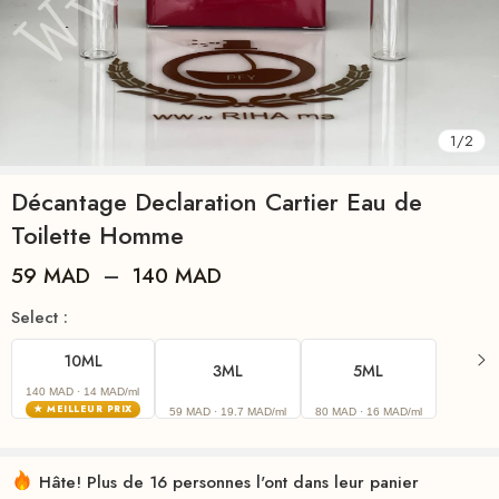
1
/
2
Décantage Declaration Cartier Eau de
Toilette Homme
59
MAD
–
140
MAD
Select :
10ML
3ML
5ML
140 MAD
· 14 MAD/ml
★ MEILLEUR PRIX
59 MAD
· 19.7 MAD/ml
80 MAD
· 16 MAD/ml
Hâte! Plus de 16 personnes l'ont dans leur panier