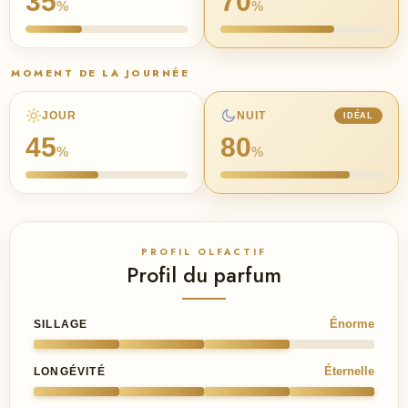
35
70
%
%
MOMENT DE LA JOURNÉE
JOUR
NUIT
IDÉAL
45
80
%
%
PROFIL OLFACTIF
Profil du parfum
Énorme
SILLAGE
Éternelle
LONGÉVITÉ