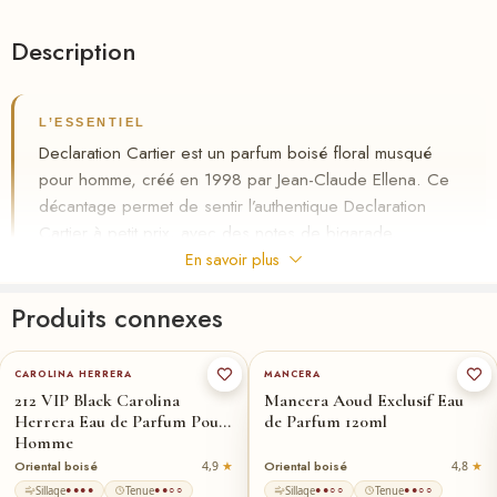
Description
L’ESSENTIEL
Declaration Cartier est un parfum boisé floral musqué
pour homme, créé en 1998 par Jean-Claude Ellena. Ce
décantage permet de sentir l’authentique Declaration
Cartier à petit prix, avec des notes de bigarade,
cardamome et vétiver. Tenue de 6 à 8 heures,
En savoir plus
disponible au Maroc en paiement à la livraison.
Produits connexes
✦
Authentique Declaration Cartier en petit format
100-ml
★
50-ml
✦
Boisé floral musqué, tenue 6–8 h
CAROLINA HERRERA
MANCERA
✦
Paiement à la livraison au Maroc
212 VIP Black Carolina
Mancera Aoud Exclusif Eau
Herrera Eau de Parfum Pour
de Parfum 120ml
✓ Livraison gratuite partout au Maroc
Homme
✓ Échantillon gratuit à la commande
Oriental boisé
Oriental boisé
4,9
4,8
Sillage
Tenue
Sillage
Tenue
●●●●
●●○○
●●○○
●●○○