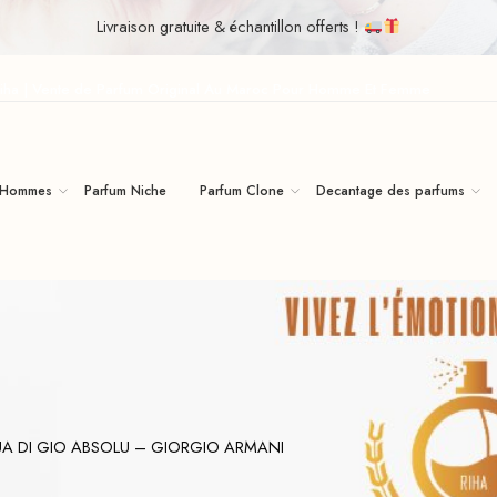
Livraison gratuite & échantillon offerts !
iha | Vente de Parfum Original Au Maroc Pour Homme Et Femme
 Hommes
Parfum Niche
Parfum Clone
Decantage des parfums
A DI GIO ABSOLU – GIORGIO ARMANI