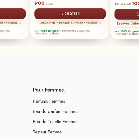
900
10
1300
MAD
MAD
CHOISIR
rand format →
Convaincu ? Passez au grand format →
Essayez d’ab
livraison
✓ 100% Original
Paiement à la livraison
✓ 100% Origina
Livraison gratuite
Livraison gratuite
Pour Femmes:
Parfums Femmes
Eau de parfum Femmes
Eau de Toilette Femmes
Testeur Femme