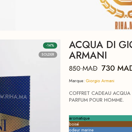
ACQUA DI GI
-14%
ARMANI
SOLDER
730
MA
850
MAD
Marque:
Giorgio Armani
COFFRET CADEAU ACQUA 
PARFUM POUR HOMME.
aromatique
boisé
odeur marine