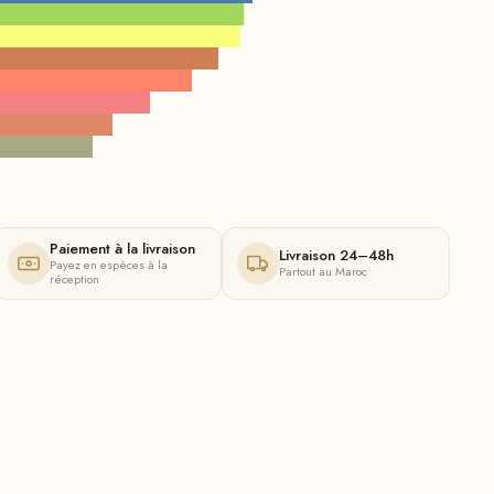
Paiement à la livraison
Livraison 24–48h
Payez en espèces à la
Partout au Maroc
réception