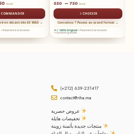
50
–
550
750
1
MAD
MAD
COMMANDER
CHOISIR
ord en décant dès 65 MAD →
Convaincu ? Passez au grand format →
l
Paiement à la livraison
✓ 100% Original
Paiement à la livraison
Livraison gratuite
(+212) 639-231417
contact@riha.ma
عروض حصرية
تخفيضات هايلة
منتجات جديدة بأثمنة زوينة
مفاجآت غير للناس ديال القناة