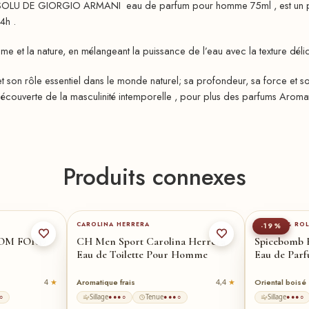
 DE GIORGIO ARMANI eau de parfum pour homme 75ml , est un parfum
4h .
 et la nature, en mélangeant la puissance de l’eau avec la texture déli
 son rôle essentiel dans le monde naturel; sa profondeur, sa force et son
a découverte de la masculinité intemporelle , pour plus des parfums Aroma
Produits connexes
100-ml
★
CAROLINA HERRERA
VIKTOR & ROL
-19%
TOM FORD
CH Men Sport Carolina Herrera
Spicebomb 
Eau de Toilette Pour Homme
Eau de Pa
Aromatique frais
Oriental boisé
4
4,4
Sillage
Tenue
Sillage
○
●●●○
●●●○
●●●○