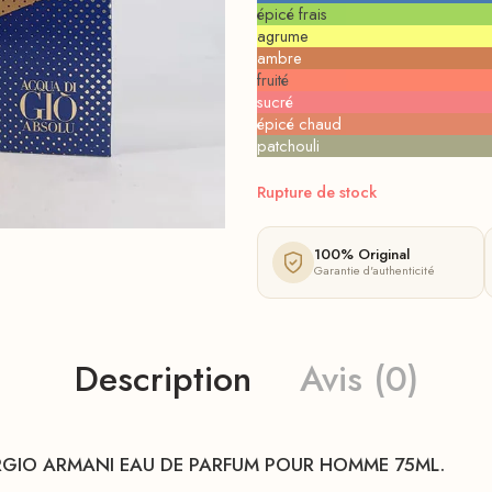
épicé frais
agrume
ambre
fruité
sucré
épicé chaud
patchouli
Rupture de stock
100% Original
Garantie d'authenticité
Description
Avis (0)
RGIO ARMANI EAU DE PARFUM POUR HOMME 75ML.