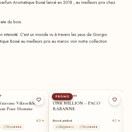
 Aromatique Boisé lancé en 2018 , au meilleurs prix chez
cate du bois.
 intensité. C’est un monde vu à travers les yeux de Giorgio
tique Boisé au meilleurs prix au maroc voir notre collection
100-ml
★
50-ml
F
PACO RABANNE
M
PROMO
Extreme Viktor&Rolf
ONE MILLION – PACO
B
rfum Pour Homme
RABANNE
Boisé ambré
Or
4,3
4,1
Tenue
Sillage
Tenue
●●●●
●●○○
●●●●