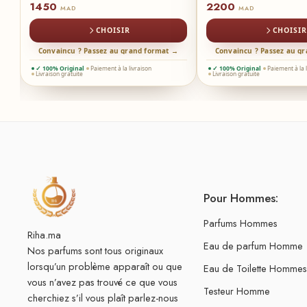
1450
2200
MAD
MAD
CHOISIR
CHOISIR
Convaincu ? Passez au grand format →
Convaincu ? Passez au g
 →
✓ 100% Original
Paiement à la livraison
✓ 100% Original
Paiement à la 
Livraison gratuite
Livraison gratuite
Pour Hommes:
Parfums Hommes
Riha.ma
Eau de parfum Homme
Nos parfums sont tous originaux
lorsqu’un problème apparaît ou que
Eau de Toilette Hommes
vous n’avez pas trouvé ce que vous
Testeur Homme
cherchiez s’il vous plaît parlez-nous