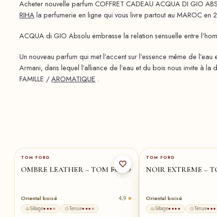
Acheter nouvelle parfum COFFRET CADEAU ACQUA DI GIO ABSOLU
RIHA
la perfumerie en ligne qui vous livre partout au MAROC en 2
ACQUA di GIO Absolu embrasse la relation sensuelle entre l’homme
Un nouveau parfum qui met l’accent sur l’essence même de l’eau et
Armani, dans lequel l’alliance de l’eau et du bois nous invite à l
FAMILLE /
AROMATIQUE
.
100-ml
★
150-ml
★
TOM FORD
TOM FORD
OMBRE LEATHER – TOM FORD
NOIR EXTREME – 
Oriental boisé
Oriental boisé
8
4,9
Sillage
Tenue
Sillage
Tenue
●●●○
●●●○
●●●●
●●●