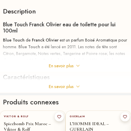
Description
Blue Touch Franck Olivier eau de toilette pour lui
100ml
Blue Touch
de
Franck Olivier
est un parfum Boisé Aromatique pour
homme.
Blue Touch
a été lancé en 2011. Les notes de tête sont
Citron, Bergamote, Notes vertes, Tangerine et Poivre rose; les notes
de coeur sont Melon, Patchouli, Notes boisées, Vétiver, Férule
En savoir plus
gommeuse et Sauge; les notes de fond sont Musc, Ambre et Mousse
de chêne.
Caractéristiques
riha.ma Description
En savoir plus
[
Parfum
au
meilleurs
prix
chez
RIHA
la parfumerie en ligne en
Produits connexes
MAROC , le nouveau parfum d’un homme pleinement accompli.
90ml
★
50-ml
★
Capable de surmonter tous les challenges, il ne prend jamais rien
VIKTOR & ROLF
GUERLAIN
pour acquis et continue obstinément de suivre le chemin qu’il s’est
Spicebomb Prix Maroc –
L’HOMME IDEAL –
tracé. Son credo : aller toujours plus loin.
Viktor & Rolf
GUERLAIN