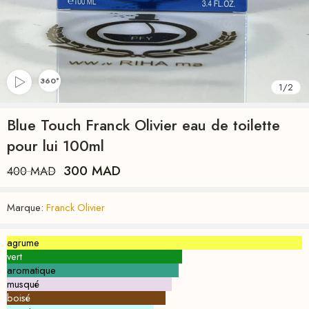
360°
1
/
2
Blue Touch Franck Olivier eau de toilette
pour lui 100ml
300
MAD
400
MAD
Marque:
Franck Olivier
agrume
vert
aromatique
musqué
boisé