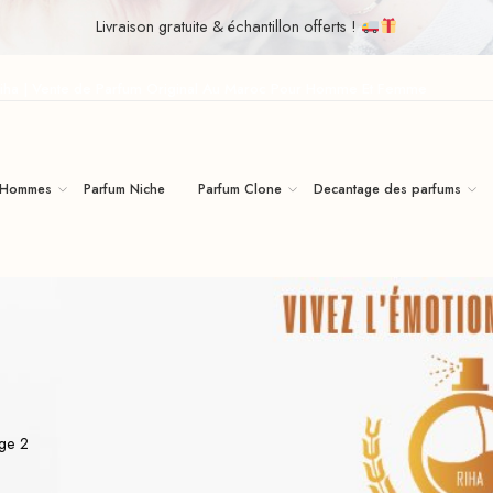
Livraison gratuite & échantillon offerts !
iha | Vente de Parfum Original Au Maroc Pour Homme Et Femme
 Hommes
Parfum Niche
Parfum Clone
Decantage des parfums
ge 2