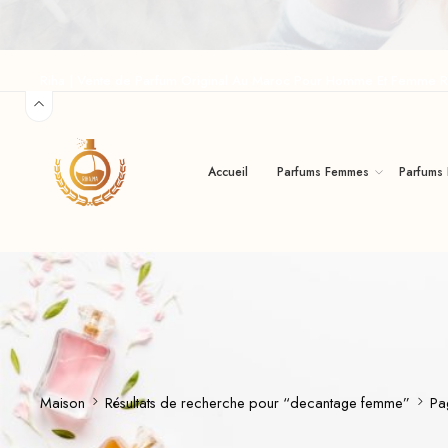
Riha | Vente de Parfum Original Au Maroc Pour Homme Et Femme R
Accueil
Parfums Femmes
Parfums
Maison
Résultats de recherche pour “decantage femme”
Pa