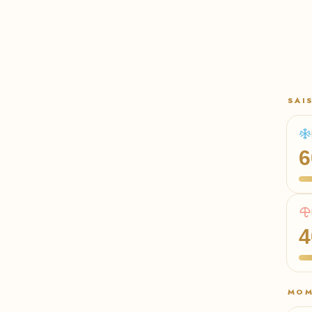
SAI
6
4
MOM