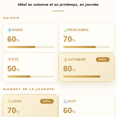
Idéal en automne et au printemps, en journée.
SAISON
HIVER
PRINTEMPS
60
70
%
%
ÉTÉ
AUTOMNE
IDÉAL
50
80
%
%
MOMENT DE LA JOURNÉE
JOUR
NUIT
IDÉAL
70
60
%
%