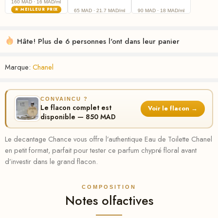
160 MAD
· 16 MAD/ml
★ MEILLEUR PRIX
65 MAD
· 21.7 MAD/ml
90 MAD
· 18 MAD/ml
Hâte! Plus de 6 personnes l'ont dans leur panier
Marque:
Chanel
CONVAINCU ?
Le flacon complet est
Voir le flacon →
disponible — 850 MAD
Le decantage Chance vous offre l’authentique Eau de Toilette Chanel
en petit format, parfait pour tester ce parfum chypré floral avant
d’investir dans le grand flacon.
COMPOSITION
Notes olfactives