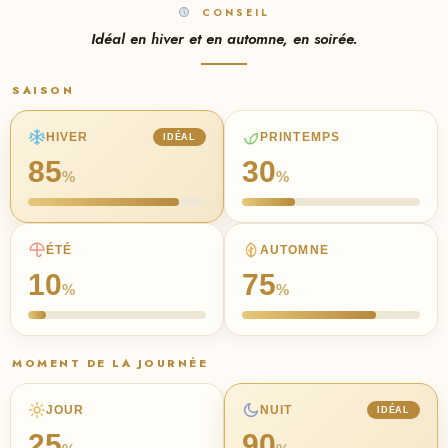
CONSEIL
Idéal en hiver et en automne, en soirée.
SAISON
HIVER
PRINTEMPS
IDÉAL
85
30
%
%
ÉTÉ
AUTOMNE
10
75
%
%
MOMENT DE LA JOURNÉE
JOUR
NUIT
IDÉAL
25
90