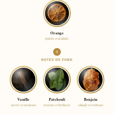
Orange
fraîche et acidulée
II
NOTES DE FOND
Vanille
Patchouli
Benjoin
sucrée et onctueuse
terreuse et herbacée
chaude et résineuse