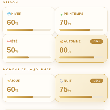
SAISON
HIVER
PRINTEMPS
60
70
%
%
ÉTÉ
AUTOMNE
IDÉAL
50
80
%
%
MOMENT DE LA JOURNÉE
JOUR
NUIT
IDÉAL
60
75
%
%