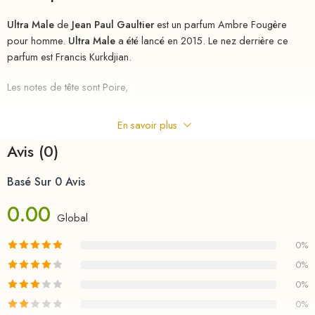
Ultra Male
de
Jean Paul Gaultier
est un parfum Ambre Fougère
pour homme.
Ultra Male
a été lancé en 2015. Le nez derrière ce
parfum est Francis Kurkdjian.
Les notes de tête sont Poire,
Lavande,
En savoir plus
Menthe,
Avis (0)
Bergamote et Citron;
Basé Sur 0 Avis
0.00
les notes de coeur sont Cannelle,
Global
Carvi et Sauge sclarée;
0%
0%
les notes de fond sont Gousse de vanille noire,
0%
Ambre,
0%