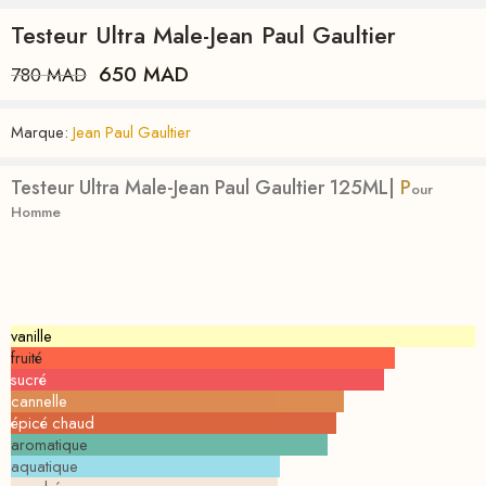
Testeur Ultra Male-Jean Paul Gaultier
650
MAD
780
MAD
Marque:
Jean Paul Gaultier
Testeur Ultra Male-Jean Paul Gaultier 125ML|
P
our
Homme
vanille
fruité
sucré
cannelle
épicé chaud
aromatique
aquatique