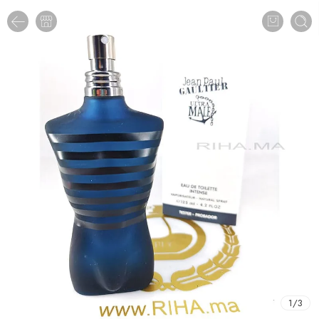
1
/
3