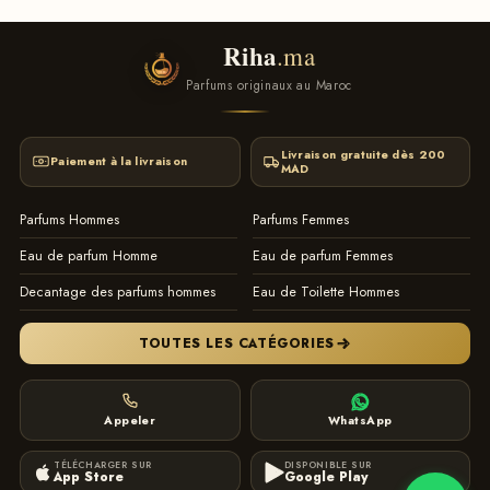
collection
Testeur
Riha
.ma
logiciel de gestion de stock Maroc by ITTONE.MA
Parfums originaux au Maroc
Livraison gratuite dès 200
Paiement à la livraison
MAD
Parfums Hommes
Parfums Femmes
Eau de parfum Homme
Eau de parfum Femmes
Decantage des parfums hommes
Eau de Toilette Hommes
TOUTES LES CATÉGORIES
Appeler
WhatsApp
TÉLÉCHARGER SUR
DISPONIBLE SUR
App Store
Google Play