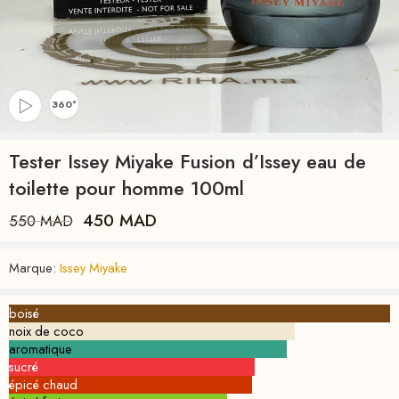
360°
Tester Issey Miyake Fusion d’Issey eau de
toilette pour homme 100ml
450
MAD
550
MAD
Marque:
Issey Miyake
boisé
noix de coco
aromatique
sucré
épicé chaud