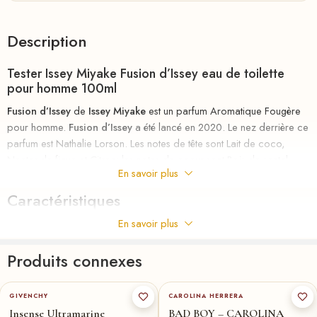
Description
Tester Issey Miyake Fusion d’Issey eau de toilette
pour homme 100ml
Fusion d’Issey
de
Issey Miyake
est un parfum Aromatique Fougère
pour homme.
Fusion d’Issey
a été lancé en 2020. Le nez derrière ce
parfum est Nathalie Lorson. Les notes de tête sont Lait de coco,
Nectar de figue et Citron; les notes de coeur sont Bois de santal,
En savoir plus
Romarin, Géranium et Cardamome; les notes de fond sont
Ambroxan, Notes boisées et Patchouli.
Caractéristiques
riha.ma Description
En savoir plus
[
Parfum
au
meilleurs
prix
chez
RIHA
la parfumerie en ligne en
Produits connexes
MAROC , le nouveau parfum D’un homme pleinement accompli.
100-ml
★
50-ml
100-ml
★
Capable de surmonter tous les challenges, il ne prend jamais rien
GIVENCHY
CAROLINA HERRERA
pour acquis et continue obstinément de suivre le chemin qu’il s’est
Insense Ultramarine
BAD BOY – CAROLINA