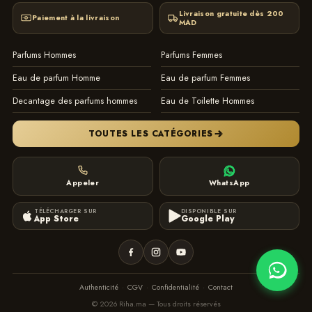
Livraison gratuite dès 200
Paiement à la livraison
MAD
Parfums Hommes
Parfums Femmes
Eau de parfum Homme
Eau de parfum Femmes
Decantage des parfums hommes
Eau de Toilette Hommes
TOUTES LES CATÉGORIES
Appeler
WhatsApp
TÉLÉCHARGER SUR
DISPONIBLE SUR
App Store
Google Play
Authenticité
·
CGV
·
Confidentialité
·
Contact
© 2026 Riha.ma — Tous droits réservés