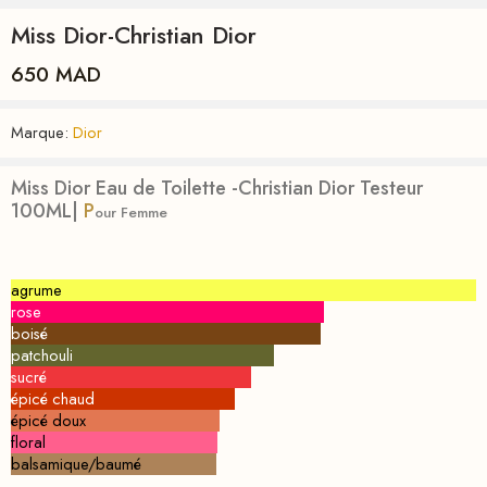
Miss Dior-Christian Dior
650
MAD
Marque:
Dior
Miss Dior Eau de Toilette -Christian Dior Tes
teur
100ML|
P
our Femme
agrume
rose
boisé
patchouli
sucré
épicé chaud
épicé doux
floral
balsamique/baumé