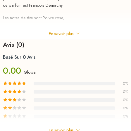
ce parfum est Francois Demachy.
Les notes de tête sont Poivre rose,
Orange sanguine,
En savoir plus
Orange douce,
Avis (0)
Mandarine,
Basé Sur 0 Avis
0.00
Bergamote de Calabria et Citron;
Global
les notes de coeur sont Rose de Grasse,
0%
0%
Rose de Damas et Feuille de jasmin;
0%
les notes de fond sont Patchouli et Palissandre.
0%
0%
riha.ma Description
Parfum
au
meilleurs
prix
chez
RIHA
la parfumerie en ligne en
En savoir plus