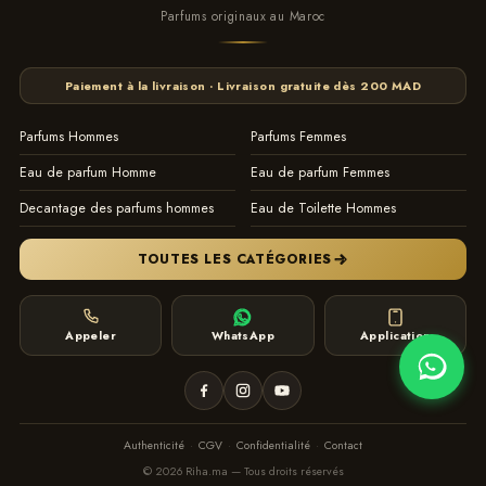
Flechier et Carlos Benaim.
Parfums originaux au Maroc
Pour plus des parfums Testeur voir notre
collection
Testeur
Paiement à la livraison · Livraison gratuite dès 200 MAD
logiciel de gestion de stock Maroc by ITTONE.MA
Parfums Hommes
Parfums Femmes
Eau de parfum Homme
Eau de parfum Femmes
Decantage des parfums hommes
Eau de Toilette Hommes
TOUTES LES CATÉGORIES
Appeler
WhatsApp
Application
Authenticité
·
CGV
·
Confidentialité
·
Contact
© 2026 Riha.ma — Tous droits réservés