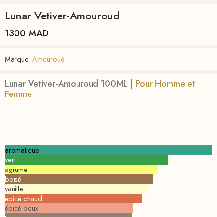
Lunar Vetiver-Amouroud
1300
MAD
Marque:
Amouroud
Lunar Vetiver-Amouroud 100ML |
Pour Homme et
Femme
aromatique
vert
agrume
boisé
vanille
épicé chaud
épicé doux