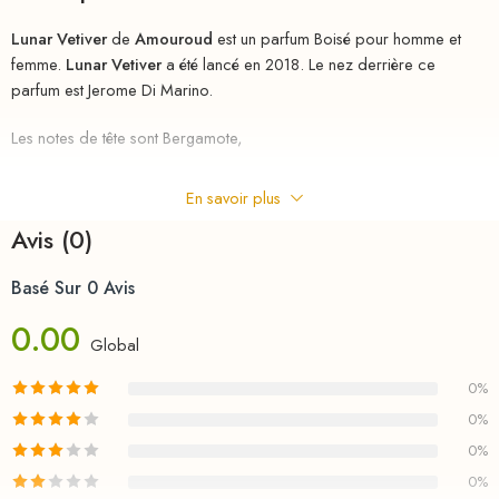
Lunar Vetiver
de
Amouroud
est un parfum Boisé pour homme et
femme.
Lunar Vetiver
a été lancé en 2018. Le nez derrière ce
parfum est Jerome Di Marino.
Les notes de tête sont Bergamote,
Piment et Poivre rose;
En savoir plus
les notes de coeur sont Fleur de cactus,
Avis (0)
Vanille et Sauge;
Basé Sur 0 Avis
0.00
les notes de fond sont Huile de vétiver de Java,
Global
Fleur de tabac et Fève de tonka.
0%
riha.ma Description
0%
0%
Parfum
au
meilleurs
prix
chez
RIHA
la parfumerie en ligne en
0%
MAROC , le nouveau parfum d’un homme pleinement accompli.