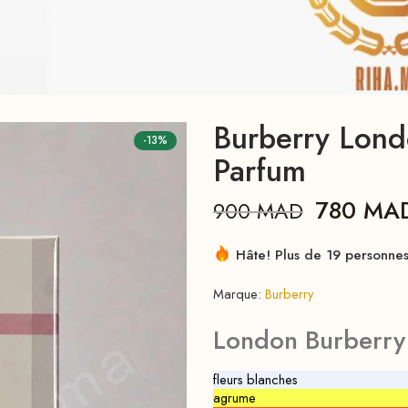
Burberry Lon
-13%
Parfum
780
MA
900
MAD
Hâte! Plus de 19 personnes 
Marque:
Burberry
London Burberr
fleurs blanches
agrume