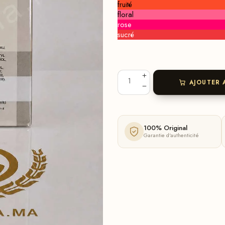
fruité
floral
rose
sucré
AJOUTER 
100% Original
Garantie d'authenticité