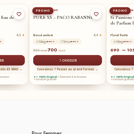
PACO RABANNE
GIORGIO ARM
PROMO
PROMO
 Eau de
PURE XS – PACO RABANNE
Sì Passione
de Parfum 
Boisé ambré
Floral fruité
4,5
4,4
Sillage
Tenue
Sillage
○
●●○○
●●○○
●●○○
700
–
690
10
850
MAD
MAD
ER
CHOISIR
t dès 65 MAD →
Convaincu ? Passez au grand format →
Convaincu ?
livraison
✓ 100% Original
Paiement à la livraison
✓ 100% Origina
Livraison gratuite
Livraison gratuite
Pour Femmes: