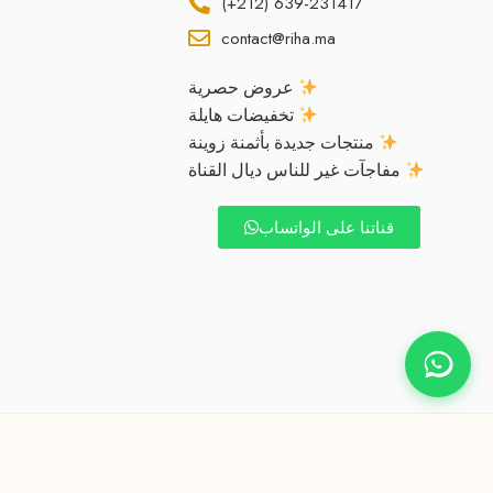
(+212) 639-231417
contact@riha.ma
عروض حصرية
تخفيضات هايلة
منتجات جديدة بأثمنة زوينة
مفاجآت غير للناس ديال القناة
قناتنا على الواتساب