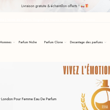
Livraison gratuite & échantillon offerts !
iha | Vente de Parfum Original Au Maroc Pour Homme Et Femme
 Hommes
Parfum Niche
Parfum Clone
Decantage des parfums
y London Pour Femme Eau De Parfum