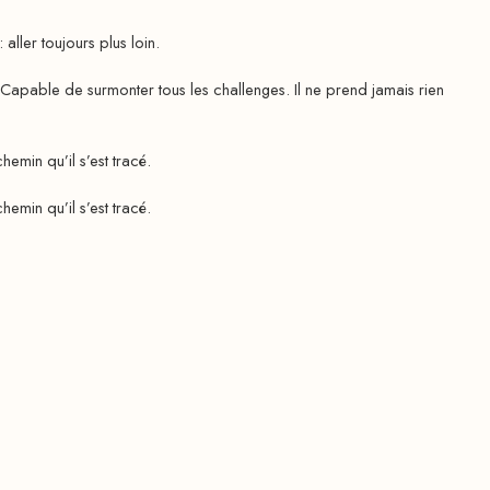
ler toujours plus loin.
pable de surmonter tous les challenges. Il ne prend jamais rien
emin qu’il s’est tracé.
emin qu’il s’est tracé.
★
50-ml
30-ml