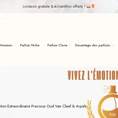
Livraison gratuite & échantillon offerts !
| Vente de Parfum Original Au Maroc Pour Homme Et Femme
 Hommes
Parfum Niche
Parfum Clone
Decantage des parfums
ection Extraordinaire Precious Oud Van Cleef & Arpels