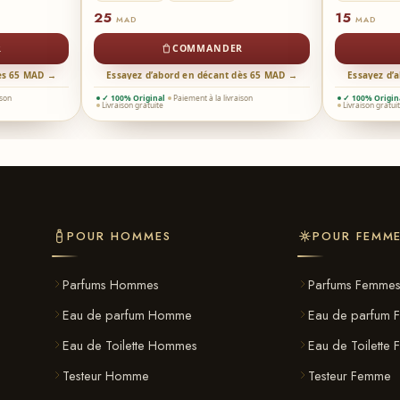
25
15
MAD
MAD
R
COMMANDER
dès 65 MAD →
Essayez d’abord en décant dès 65 MAD →
Essayez d’
ison
✓ 100% Original
Paiement à la livraison
✓ 100% Origin
Livraison gratuite
Livraison gratui
POUR HOMMES
POUR FEMM
Parfums Hommes
Parfums Femme
Eau de parfum Homme
Eau de parfum 
Eau de Toilette Hommes
Eau de Toilette
Testeur Homme
Testeur Femme