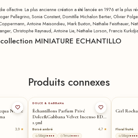
e olfactive. La plus ancienne création a été lancée en 1976 et la plus r
er Pellegrino, Sonia Constant, Domitille Michalon Bertier, Olivier Polge
re) Coppermann, Antoine Maisondieu, Mark Buxton, Nathalie Feisthauer, N
anger, Christophe Raynaud, Antoine Lie, Nathalie Lorson, Francis Kurkdji
tre collection MINIATURE ECHANTILLO
Produits connexes
DOLCE & GABBANA
cqua Nobile
Échantillons Parfum Privé
Girl Rocha
rma
Dolce&Gabbana Velvet Incenso EDP
1.5ml
Boisé ambré
Floral fruité
3,9
4,7
Sillage
Tenue
Sillage
●●●●
●●●○
●●●●