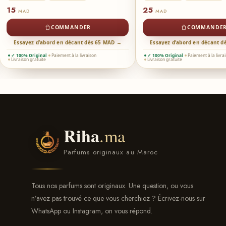
15
25
MAD
MAD
COMMANDER
COMMANDE
Essayez d’abord en décant dès 65 MAD →
Essayez d’abord en décant 
✓ 100% Original
Paiement à la livraison
✓ 100% Original
Paiement à la livra
Livraison gratuite
Livraison gratuite
Riha
.ma
Parfums originaux au Maroc
Tous nos parfums sont originaux. Une question, ou vous
n’avez pas trouvé ce que vous cherchiez ? Écrivez-nous sur
WhatsApp ou Instagram, on vous répond.