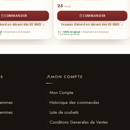
25
MAD
COMMANDER
COMMANDER
abord en décant dès 65 MAD →
Essayez d’abord en décant dès 65 MAD →
al
Paiement à la livraison
✓ 100% Original
Paiement à la livraison
te
Livraison gratuite
ES
MON COMPTE
s
Mon Compte
Femmes
Historique des commandes
 Femmes
Liste de souhaits
Conditions Generales de Ventes