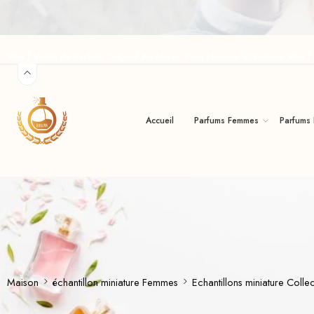
Riha | Vente de Parfum Original Au Maroc Pour Homme Et Femme Riha 
Accueil
Parfums Femmes
Parfums
Maison
échantillon miniature Femmes
Echantillons miniature Coll