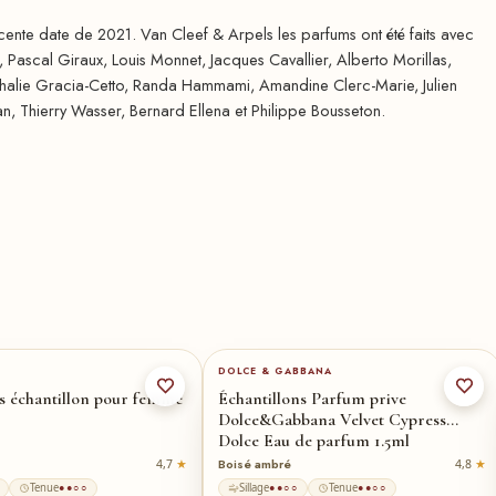
écente date de 2021. Van Cleef & Arpels les parfums ont été faits avec
, Pascal Giraux, Louis Monnet, Jacques Cavallier, Alberto Morillas,
athalie Gracia-Cetto, Randa Hammami, Amandine Clerc-Marie, Julien
an, Thierry Wasser, Bernard Ellena et Philippe Bousseton.
DOLCE & GABBANA
s échantillon pour femme
Échantillons Parfum prive
Dolce&Gabbana Velvet Cypress
Dolce Eau de parfum 1.5ml
Boisé ambré
4,7
4,8
Tenue
Sillage
Tenue
●●○○
●●○○
●●○○