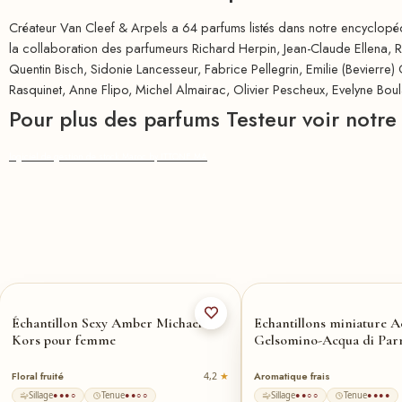
Créateur Van Cleef & Arpels a 64 parfums listés dans notre encyclopédi
la collaboration des parfumeurs Richard Herpin, Jean-Claude Ellena, Rog
Quentin Bisch, Sidonie Lancesseur, Fabrice Pellegrin, Emilie (Bevier
Rasquinet, Anne Flipo, Michel Almairac, Olivier Pescheux, Evelyne Boul
Pour plus des parfums Testeur voir no
logiciel de gestion de stock Maroc by ITTONE.MA
Échantillon Sexy Amber Michael
Echantillons miniature A
Kors pour femme
Gelsomino-Acqua di Pa
Floral fruité
Aromatique frais
4,2
Sillage
Tenue
Sillage
Tenue
●●●○
●●○○
●●○○
●●●●