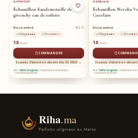
GIVENCHY
GUERLAIN
ure
Échantillon Eaudemoiselle de
Échantillon Nerolia Ve
givenchy eau de toilette
Guerlain
Boisé ambré
Boisé ambré
8
4,2
Sillage
Tenue
Sillage
Tenue
●●●●
●●○○
●●●○
●●○
15
15
MAD
MAD
COMMANDER
COMMAND
 →
Essayez d’abord en décant dès 65 MAD →
Essayez d’abord en décan
✓ 100% Original
Paiement à la livraison
✓ 100% Original
Paiement à la 
Livraison gratuite
Livraison gratuite
Riha
.ma
Parfums originaux au Maroc