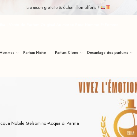
Livraison gratuite & échantillon offerts !
iha | Vente de Parfum Original Au Maroc Pour Homme Et Femme
 Hommes
Parfum Niche
Parfum Clone
Decantage des parfums
e Acqua Nobile Gelsomino-Acqua di Parma