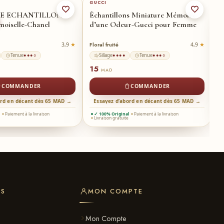
GUCCI
D
E ECHANTILLON
Échantillons Miniature Mémoire
É
oiselle-Chanel
d’une Odeur-Gucci pour Femme
D
d
Floral fruité
Fl
3,9
4,9
Tenue
Sillage
Tenue
●●●○
●●●●
●●●○
15
MAD
COMMANDER
COMMANDER
ord en décant dès 65 MAD →
Essayez d’abord en décant dès 65 MAD →
l
Paiement à la livraison
✓ 100% Original
Paiement à la livraison
Livraison gratuite
ES
MON COMPTE
s
Mon Compte