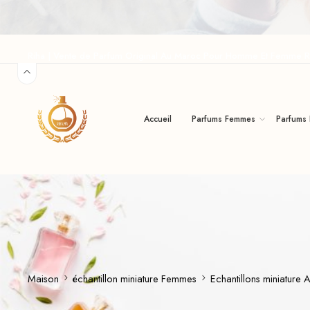
Riha | Vente de Parfum Original Au Maroc Pour Homme Et Femme R
Accueil
Parfums Femmes
Parfums
Maison
échantillon miniature Femmes
Echantillons miniatur