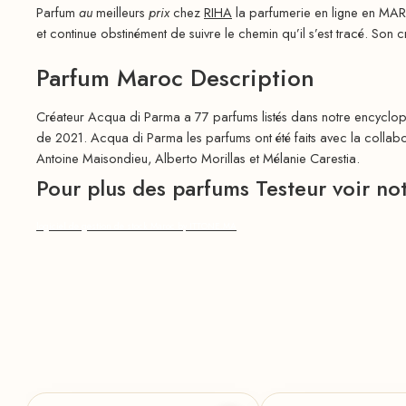
Parfum
au
meilleurs
prix
chez
RIHA
la parfumerie en ligne en MAR
et continue obstinément de suivre le chemin qu’il s’est tracé. Son cr
Parfum Maroc Description
Créateur Acqua di Parma a 77 parfums listés dans notre encyclopé
de 2021. Acqua di Parma les parfums ont été faits avec la collab
Antoine Maisondieu, Alberto Morillas et Mélanie Carestia.
Pour plus des parfums Testeur voir 
logiciel de gestion de stock Maroc by ITTONE.MA