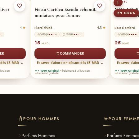
CHANEL
[
tiver
Fiesta Carioca Escada échantillon
MINIATUR
EN GROS
miniature pour femme
Coco Madem
Floral fruité
Boisé ambré
4
4,3
Sillage
Tenue
Sillage
○
●●○○
●●○○
●●●●
15
25
MAD
MAD
ER
COMMANDER
t dès 65 MAD →
Essayez d’abord en décant dès 65 MAD →
Essayez d’ab
livraison
✓ 100% Original
Paiement à la livraison
✓ 100% Origina
Livraison gratuite
Livraison gratuite
POUR HOMMES
POUR FEMM
Parfums Hommes
Parfums Femme