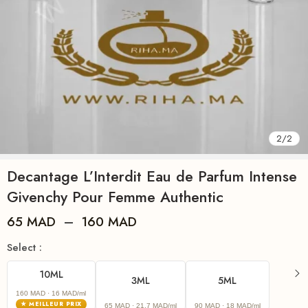
2
/
2
Decantage L’Interdit Eau de Parfum Intense
Givenchy Pour Femme Authentic
65
MAD
–
160
MAD
Select :
10ML
3ML
5ML
160 MAD
· 16 MAD/ml
★ MEILLEUR PRIX
65 MAD
· 21.7 MAD/ml
90 MAD
· 18 MAD/ml