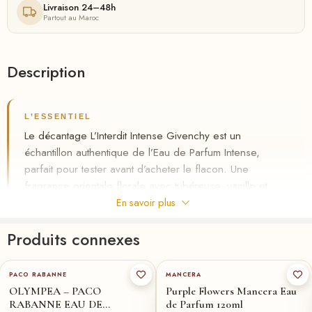
Livraison 24–48h
Partout au Maroc
Description
L’ESSENTIEL
Le décantage L’Interdit Intense Givenchy est un
échantillon authentique de l’Eau de Parfum Intense,
parfait pour tester avant d’acheter le flacon. Une
fragrance orientale florale avec tubéreuse, vanille et
poivre noir, tenue 8 heures. Idéal pour femme au
En savoir plus
Maroc, livraison gratuite et paiement à la livraison chez
Produits connexes
Riha.ma.
80-ml
★
50-ml
30-ml
✦
Décantage Givenchy original, 3/5/10ml
PACO RABANNE
MANCERA
✦
Tubéreuse, vanille, poivre noir
OLYMPEA – PACO
Purple Flowers Mancera Eau
✦
Paiement à la livraison Maroc
RABANNE EAU DE
de Parfum 120ml