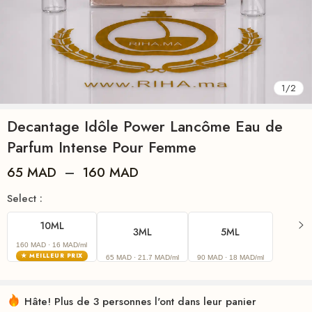
1
/
2
Decantage Idôle Power Lancôme Eau de
Parfum Intense Pour Femme
65
MAD
–
160
MAD
Select :
10ML
3ML
5ML
160 MAD
· 16 MAD/ml
★ MEILLEUR PRIX
65 MAD
· 21.7 MAD/ml
90 MAD
· 18 MAD/ml
Hâte! Plus de 3 personnes l'ont dans leur panier