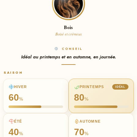
Bois
Boisé et crémeux
CONSEIL
Idéal au printemps et en automne, en journée.
SAISON
HIVER
PRINTEMPS
IDÉAL
60
80
%
%
ÉTÉ
AUTOMNE
40
70
%
%