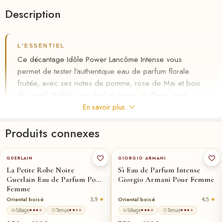
Description
L’ESSENTIEL
Ce décantage Idôle Power Lancôme Intense vous
permet de tester l’authentique eau de parfum florale
fruitée, avec ses notes de pomme, rose de Mai et bois
de santal. Parfait pour évaluer tenue et sillage avant
d’acheter le flacon. Disponible au Maroc avec livraison
En savoir plus
gratuite et paiement à la livraison chez Riha.ma.
Produits connexes
✦
Format décantage 3/5/10 ml à petit prix
100-ml
★
50-ml
100-ml
★
50-ml
30-ml
✦
Testez l’authentique avant le flacon
GUERLAIN
GIORGIO ARMANI
✦
Paiement à la livraison au Maroc
La Petite Robe Noire
Sì Eau de Parfum Intense
Guerlain Eau de Parfum Pour
Giorgio Armani Pour Femme
✓ Livraison gratuite partout au Maroc
Femme
✓ Échantillon gratuit à la commande
Oriental boisé
Oriental boisé
3,9
4,5
Sillage
Tenue
Sillage
Tenue
●●●○
●●○○
●●●○
●●●○