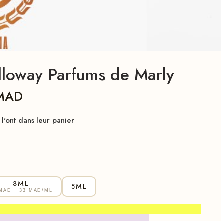
loway Parfums de Marly
MAD
l'ont dans leur panier
3ML
5ML
 MAD
· 33 MAD/ML