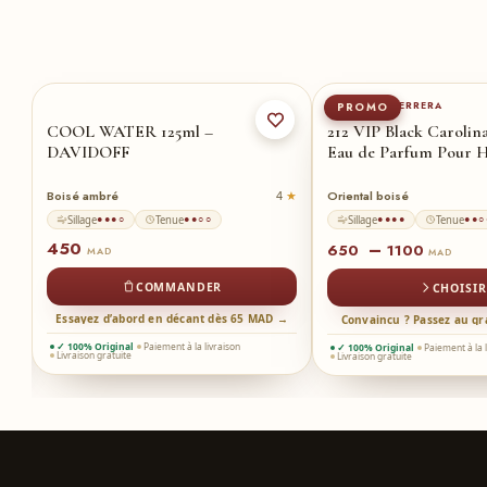
100-ml
★
5
CAROLINA HERRERA
PROMO
au
COOL WATER 125ml –
212 VIP Black Carolin
DAVIDOFF
Eau de Parfum Pour
Boisé ambré
Oriental boisé
2
4
Sillage
Tenue
Sillage
Tenue
●●●○
●●○○
●●●●
●●○
450
–
650
1100
MAD
MAD
COMMANDER
CHOISIR
Essayez d’abord en décant dès 65 MAD →
→
Convaincu ? Passez au g
✓ 100% Original
Paiement à la livraison
✓ 100% Original
Paiement à la 
Livraison gratuite
Livraison gratuite