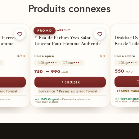
Produits connexes
0-ml
60-ml
100-ml
★
YVES SAINT LAURENT
PROMO
a Herrera
Y Eau de Parfum Yves Saint
Drakkae Dy
 Homme
Laurent Pour Homme Authentic
Eau de Toile
Boisé épicé
Boisé ambré
4,9
4
Sillage
Tenue
Sillage
○
●●●○
●●●○
●●○○
550
–
750
990
MAD
MAD
CHOISIR
Essayez d’ab
rand format →
Convaincu ? Passez au grand format →
✓ 100% Origina
livraison
✓ 100% Original
Paiement à la livraison
Livraison gratuite
Livraison gratuite