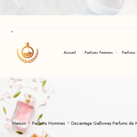
Riha | Vente de Parfum Original Au Maroc Pour Homme Et Femme R
Accueil
Parfums Femmes
Parfums
Maison
Parfums Hommes
Decantage Galloway Parfums de 