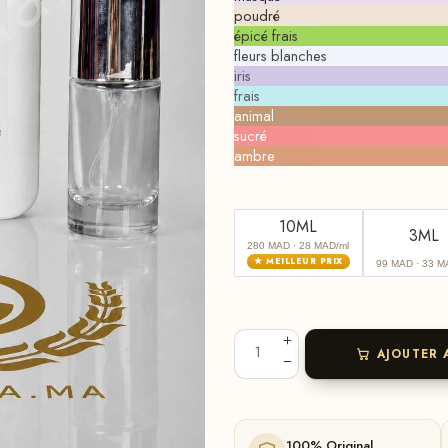
poudré
épicé frais
fleurs blanches
iris
frais
animal
sucré
ambre
10ML
3ML
280 MAD
· 28 MAD/ml
★ MEILLEUR PRIX
99 MAD
· 33 M
AJOUTER 
100% Original