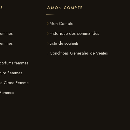
ES
MON COMPTE
s
Mon Compte
Femmes
Historique des commandes
 Femmes
Liste de souhaits
Conditions Generales de Ventes
parfums femmes
ature Femmes
ue Clone Femme
 Femmes