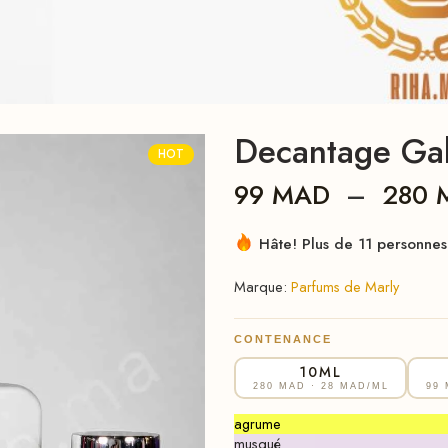
Decantage Gal
HOT
99
MAD
–
280
Hâte! Plus de 11 personnes 
Marque:
Parfums de Marly
CONTENANCE
10ML
280 MAD
· 28 MAD/ML
99
agrume
musqué