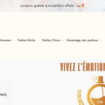
Livraison gratuite & échantillon offerts !
iha | Vente de Parfum Original Au Maroc Pour Homme Et Femme
 Hommes
Parfum Niche
Parfum Clone
Decantage des parfums
Marly