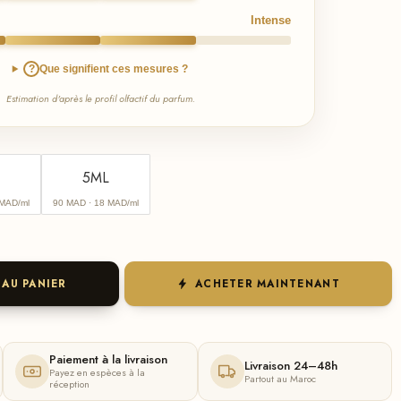
Intense
?
Que signifient ces mesures ?
Estimation d'après le profil olfactif du parfum.
5ML
 MAD/ml
90 MAD
· 18 MAD/ml
 AU PANIER
ACHETER MAINTENANT
Paiement à la livraison
Livraison 24–48h
Payez en espèces à la
Partout au Maroc
réception