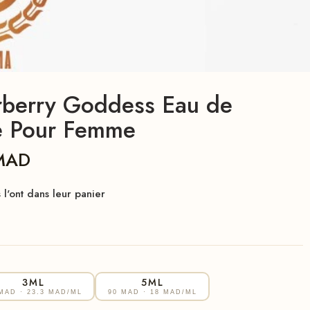
rberry Goddess Eau de
e Pour Femme
MAD
l'ont dans leur panier
3ML
5ML
 MAD
· 23.3 MAD/ML
90 MAD
· 18 MAD/ML