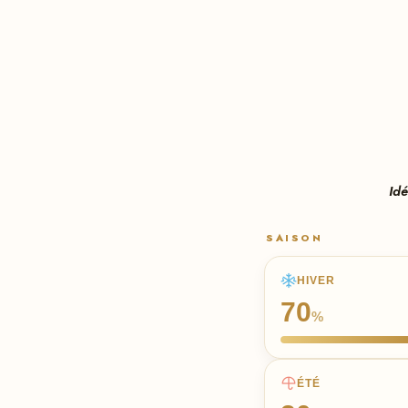
Idé
SAISON
HIVER
70
%
ÉTÉ