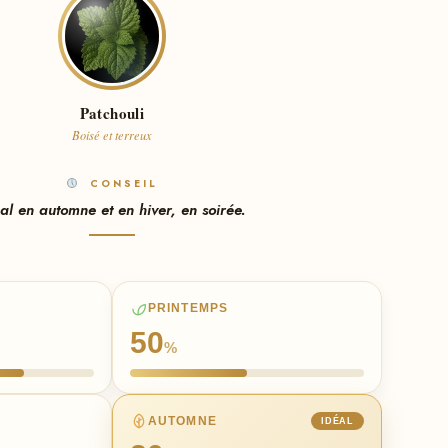
Patchouli
Boisé et terreux
CONSEIL
al en automne et en hiver, en soirée.
PRINTEMPS
50
%
AUTOMNE
IDÉAL