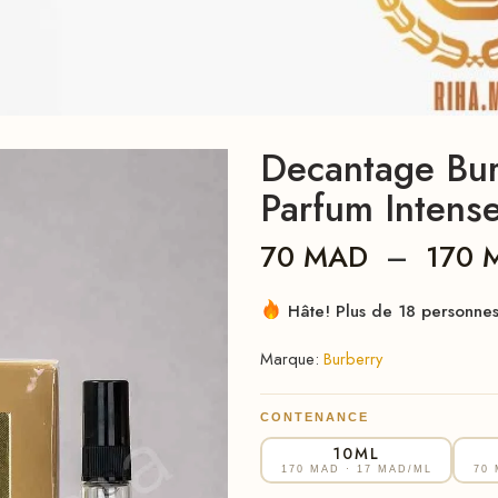
Decantage Bu
Parfum Intens
70
MAD
–
170
Hâte! Plus de 18 personnes 
Marque:
Burberry
CONTENANCE
10ML
170 MAD
· 17 MAD/ML
70