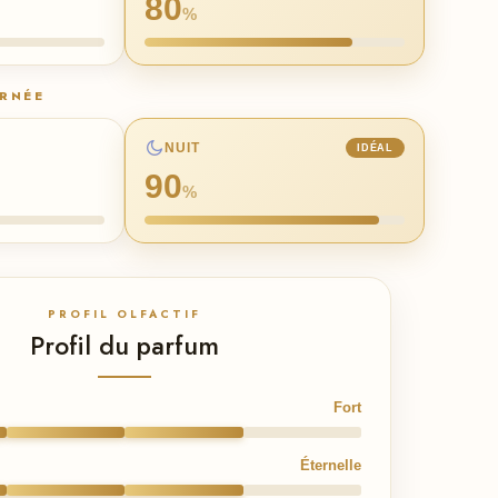
80
%
URNÉE
NUIT
IDÉAL
90
%
PROFIL OLFACTIF
Profil du parfum
Fort
Éternelle