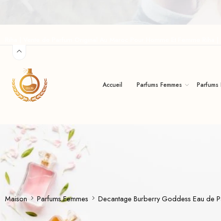
Riha | Vente de Parfum Original Au Maroc Pour Homme Et Femme Riha 
Accueil
Parfums Femmes
Parfums
Maison
Parfums Femmes
Decantage Burberry Goddess Eau de P