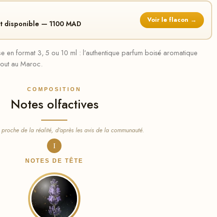
Voir le flacon →
st disponible — 1100 MAD
 en format 3, 5 ou 10 ml : l’authentique parfum boisé aromatique
tout au Maroc.
COMPOSITION
Notes olfactives
 proche de la réalité, d’après les avis de la communauté.
I
NOTES DE TÊTE