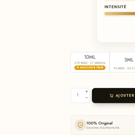
INTENSITÉ
10ML
3ML
170 MAD
· 17 MAD/ml
★ MEILLEUR PRIX
70 MAD
· 23.3
AJOUTER
100% Original
Garantie d'authenticité